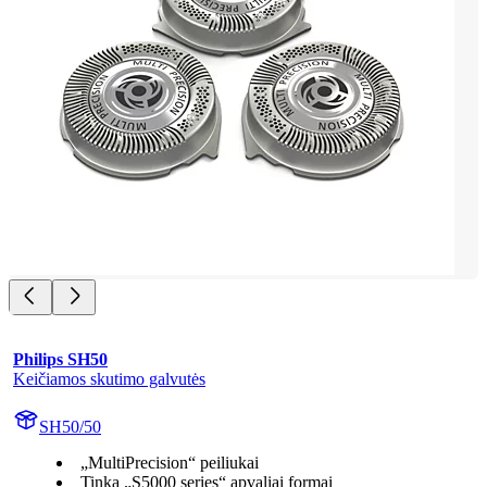
Philips SH50
Keičiamos skutimo galvutės
SH50/50
„MultiPrecision“ peiliukai
Tinka „S5000 series“ apvaliai formai