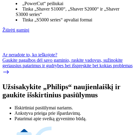
„PowerCut“ peiliukai
Tinka „Shaver S1000“, „Shaver S2000“ ir „Shaver
S3000 series“
Tinka „S5000 series“ apvaliai formai
Žiūrėti gaminį
Ar neradote to, ko ieškojote?
Gaukite pagalbos dėl savo gaminio, raskite vadovus, sužinokite
geriausius patarimus ir gudrybes bei išspręskite bet kokias problemas
Užsisakykite „Philips“ naujienlaiškį ir
gaukite išskirtinius pasiūlymus
Išskirtiniai pasiūlymai nariams.
Ankstyva prieiga prie išpardavimų.
Patarimai apie sveiką gyvenimo būdą.