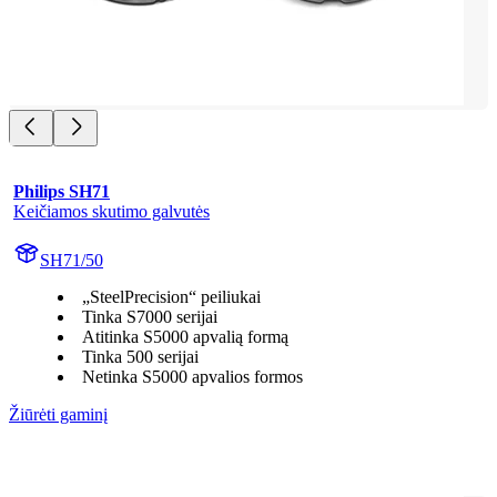
Philips SH71
Keičiamos skutimo galvutės
SH71/50
„SteelPrecision“ peiliukai
Tinka S7000 serijai
Atitinka S5000 apvalią formą
Tinka 500 serijai
Netinka S5000 apvalios formos
Žiūrėti gaminį