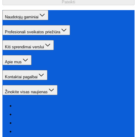
Pateikti
Naudotojų gaminiai
Profesionali sveikatos priežiūra
Kiti sprendimai verslui
Apie mus
Kontaktai pagalbai
Žinokite visas naujienas