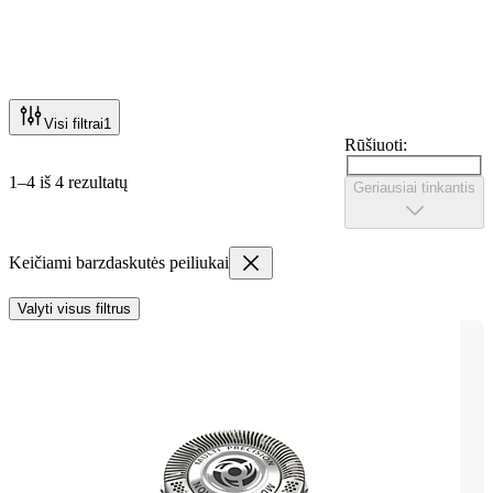
Visi filtrai
1
Rūšiuoti:
1–4 iš 4 rezultatų
Geriausiai tinkantis
Keičiami barzdaskutės peiliukai
Valyti visus filtrus