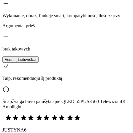
Wykonanie, obraz, funkcje smart, kompatybilność, ilość złączy
Argumentai prieš
brak takowych
Versti į Lietuviškai
Taip, rekomenduoju šį produktą
Ši apžvalga buvo parašyta apie QLED 55PUS8560 Telewizor 4K
Ambilight
JUSTYNA6