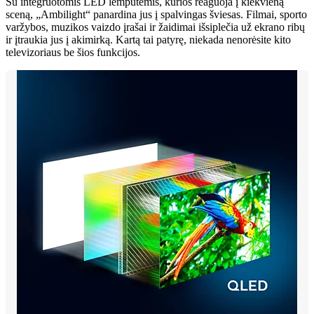
Su integruotomis LED lemputėmis, kurios reaguoja į kiekvieną
sceną, „Ambilight“ panardina jus į spalvingas šviesas. Filmai, sporto
varžybos, muzikos vaizdo įrašai ir žaidimai išsiplečia už ekrano ribų
ir įtraukia jus į akimirką. Kartą tai patyrę, niekada nenorėsite kito
televizoriaus be šios funkcijos.