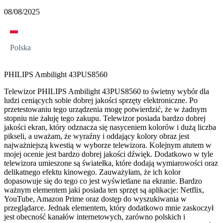
08/08/2025
Polska
PHILIPS Ambilight 43PUS8560
Telewizor PHILIPS Ambilight 43PUS8560 to świetny wybór dla
ludzi ceniących sobie dobrej jakości sprzęty elektroniczne. Po
przetestowaniu tego urządzenia mogę potwierdzić, że w żadnym
stopniu nie żałuję tego zakupu. Telewizor posiada bardzo dobrej
jakości ekran, który odznacza się nasyceniem kolorów i dużą liczba
pikseli, a uważam, że wyraźny i oddający kolory obraz jest
najważniejszą kwestią w wyborze telewizora. Kolejnym atutem w
mojej ocenie jest bardzo dobrej jakości dźwięk. Dodatkowo w tyle
telewizora umieszone są światełka, które dodają wymiarowości oraz
delikatnego efektu kinowego. Zauważyłam, że ich kolor
dopasowuje się do tego co jest wyświetlane na ekranie. Bardzo
ważnym elementem jaki posiada ten sprzęt są aplikacje: Netflix,
YouTube, Amazon Prime oraz dostęp do wyszukiwania w
przeglądarce. Jednak elementem, który dodatkowo mnie zaskoczył
jest obecność kanałów internetowych, zarówno polskich i