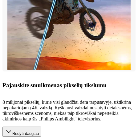
Pajauskite smulkmenas pikselių tikslumu
8 milijonai pikselių, kurie visi glaudžiai dera tarpusavyje, užtikrina
nepakartojamą 4K vaizdą. Ryškiausi vaizdai nustatyti detalesnėms,
tikroviškesnėms scenoms, niekas taip tikroviškai neperteikia
akimirkos kaip šis „Philips Ambilight“ televizorius.
Rodyti daugiau