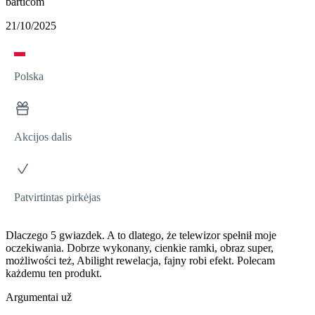
barticom
21/10/2025
Polska
Akcijos dalis
Patvirtintas pirkėjas
Dlaczego 5 gwiazdek. A to dlatego, że telewizor spełnił moje
oczekiwania. Dobrze wykonany, cienkie ramki, obraz super,
możliwości też, Abilight rewelacja, fajny robi efekt. Polecam
każdemu ten produkt.
Argumentai už