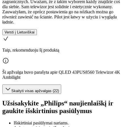
zagranicznych. Uważam, że z takim wyborem każdy znajdzie coś
dla siebie. Sam telewizor jest solidnie i estetycznie wykonany.
Zauważyłam, że oprócz postawienia go na nóżkach można go
również zawiesić na ścianie. Pilot jest łatwy w użyciu i wygląda
ładnie.
Versti į Lietuviškai
Taip, rekomenduoju šį produktą
Ši apžvalga buvo parašyta apie QLED 43PUS8560 Telewizor 4K
Ambilight
Skaityti visas apžvalgas (22)
Užsisakykite „Philips“ naujienlaiškį ir
gaukite išskirtinius pasiūlymus
Išskirtiniai pasiūlymai nariams.