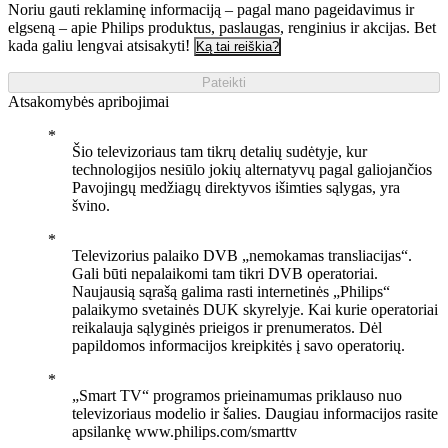
Noriu gauti reklaminę informaciją – pagal mano pageidavimus ir
elgseną – apie Philips produktus, paslaugas, renginius ir akcijas. Bet
kada galiu lengvai atsisakyti!
Ką tai reiškia?
Pateikti
Atsakomybės apribojimai
Šio televizoriaus tam tikrų detalių sudėtyje, kur
technologijos nesiūlo jokių alternatyvų pagal galiojančios
Pavojingų medžiagų direktyvos išimties sąlygas, yra
švino.
Televizorius palaiko DVB „nemokamas transliacijas“.
Gali būti nepalaikomi tam tikri DVB operatoriai.
Naujausią sąrašą galima rasti internetinės „Philips“
palaikymo svetainės DUK skyrelyje. Kai kurie operatoriai
reikalauja sąlyginės prieigos ir prenumeratos. Dėl
papildomos informacijos kreipkitės į savo operatorių.
„Smart TV“ programos prieinamumas priklauso nuo
televizoriaus modelio ir šalies. Daugiau informacijos rasite
apsilankę www.philips.com/smarttv