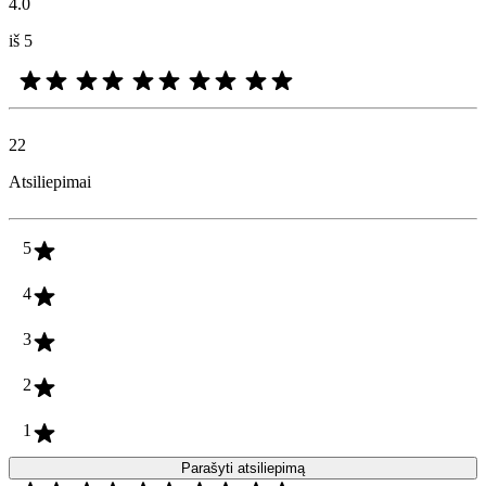
4.0
iš 5
22
Atsiliepimai
5
4
3
2
1
Parašyti atsiliepimą