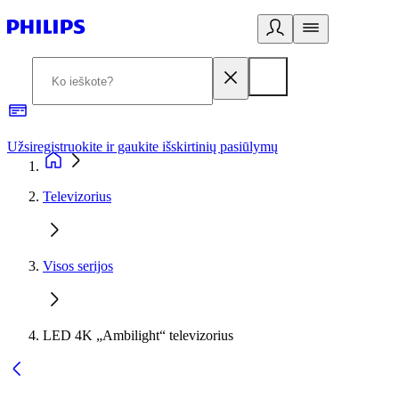
Užsiregistruokite ir gaukite išskirtinių pasiūlymų
3
Televizorius
Visos serijos
LED 4K „Ambilight“ televizorius