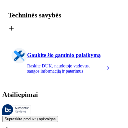
Techninės savybės
Gaukite šio gaminio palaikymą
Raskite DUK, naudotojo vadovus,
saugos informaciją ir patarimus
Atsiliepimai
Šiuos atsiliepimus tvarko „Bazaarvoice“ ir jie atitinka „Bazaarvoice“
Klientų nuomonės, pateikiamos kaip produktų ir žvaigždučių įvertinimai
Supraskite produktų apžvalgas