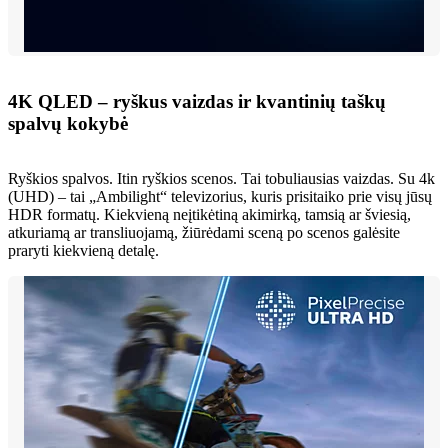
4K QLED – ryškus vaizdas ir kvantinių taškų
spalvų kokybė
Ryškios spalvos. Itin ryškios scenos. Tai tobuliausias vaizdas. Su 4k
(UHD) – tai „Ambilight“ televizorius, kuris prisitaiko prie visų jūsų
HDR formatų. Kiekvieną neįtikėtiną akimirką, tamsią ar šviesią,
atkuriamą ar transliuojamą, žiūrėdami sceną po scenos galėsite
praryti kiekvieną detalę.