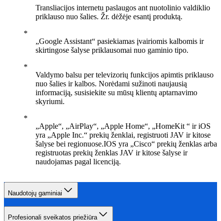
Transliacijos internetu paslaugos ant nuotolinio valdiklio
priklauso nuo šalies. Žr. dėžėje esantį produktą.
„Google Assistant“ pasiekiamas įvairiomis kalbomis ir
skirtingose šalyse priklausomai nuo gaminio tipo.
Valdymo balsu per televizorių funkcijos apimtis priklauso
nuo šalies ir kalbos. Norėdami sužinoti naujausią
informaciją, susisiekite su mūsų klientų aptarnavimo
skyriumi.
„Apple“, „AirPlay“, „Apple Home“, „HomeKit “ ir iOS
yra „Apple Inc.“ prekių ženklai, registruoti JAV ir kitose
šalyse bei regionuose.IOS yra „Cisco“ prekių ženklas arba
registruotas prekių ženklas JAV ir kitose šalyse ir
naudojamas pagal licenciją.
Naudotojų gaminiai
Profesionali sveikatos priežiūra