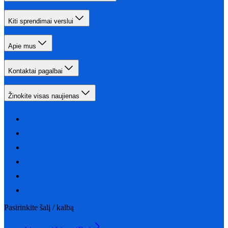
Kiti sprendimai verslui
Apie mus
Kontaktai pagalbai
Žinokite visas naujienas
Pasirinkite šalį / kalbą