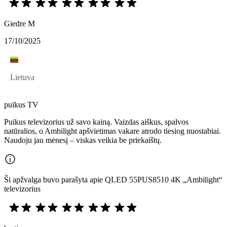
Giedre M
17/10/2025
Lietuva
puikus TV
Puikus televizorius už savo kainą. Vaizdas aiškus, spalvos
natūralios, o Ambilight apšvietimas vakare atrodo tiesiog nuostabiai.
Naudoju jau mėnesį – viskas veikia be priekaištų.
Ši apžvalga buvo parašyta apie QLED 55PUS8510 4K „Ambilight“
televizorius