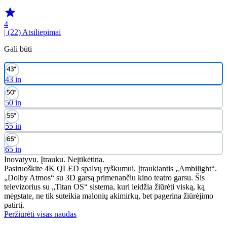
4
| (22)
Atsiliepimai
Gali būti
43 in
50 in
55 in
65 in
Inovatyvu. Įtrauku. Neįtikėtina.
Pasiruoškite 4K QLED spalvų ryškumui. Įtraukiantis „Ambilight“.
„Dolby Atmos“ su 3D garsą primenančiu kino teatro garsu. Šis
televizorius su „Titan OS“ sistema, kuri leidžia žiūrėti viską, ką
mėgstate, ne tik suteikia malonių akimirkų, bet pagerina žiūrėjimo
patirtį.
Peržiūrėti visas naudas