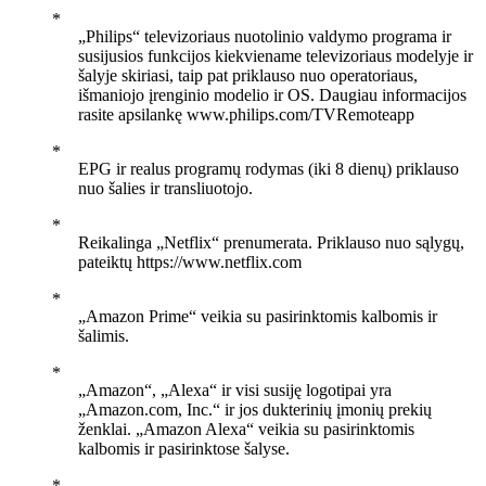
„Philips“ televizoriaus nuotolinio valdymo programa ir
susijusios funkcijos kiekviename televizoriaus modelyje ir
šalyje skiriasi, taip pat priklauso nuo operatoriaus,
išmaniojo įrenginio modelio ir OS. Daugiau informacijos
rasite apsilankę www.philips.com/TVRemoteapp
EPG ir realus programų rodymas (iki 8 dienų) priklauso
nuo šalies ir transliuotojo.
Reikalinga „Netflix“ prenumerata. Priklauso nuo sąlygų,
pateiktų https://www.netflix.com
„Amazon Prime“ veikia su pasirinktomis kalbomis ir
šalimis.
„Amazon“, „Alexa“ ir visi susiję logotipai yra
„Amazon.com, Inc.“ ir jos dukterinių įmonių prekių
ženklai. „Amazon Alexa“ veikia su pasirinktomis
kalbomis ir pasirinktose šalyse.