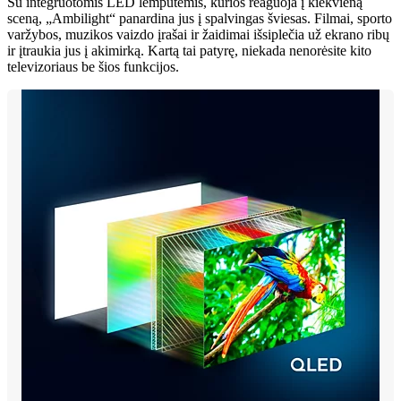
Su integruotomis LED lemputėmis, kurios reaguoja į kiekvieną
sceną, „Ambilight“ panardina jus į spalvingas šviesas. Filmai, sporto
varžybos, muzikos vaizdo įrašai ir žaidimai išsiplečia už ekrano ribų
ir įtraukia jus į akimirką. Kartą tai patyrę, niekada nenorėsite kito
televizoriaus be šios funkcijos.