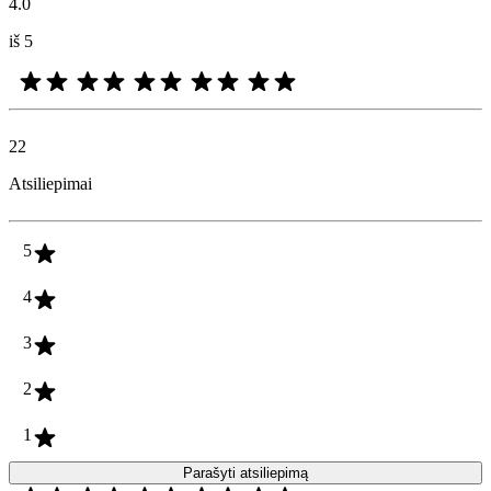
4.0
iš 5
22
Atsiliepimai
5
4
3
2
1
Parašyti atsiliepimą