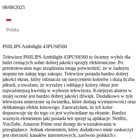
08/08/2025
Polska
PHILIPS Ambilight 43PUS8560
Telewizor PHILIPS Ambilight 43PUS8560 to świetny wybór dla
ludzi ceniących sobie dobrej jakości sprzęty elektroniczne. Po
przetestowaniu tego urządzenia mogę potwierdzić, że w żadnym
stopniu nie żałuję tego zakupu. Telewizor posiada bardzo dobrej
jakości ekran, który odznacza się nasyceniem kolorów i dużą liczba
pikseli, a uważam, że wyraźny i oddający kolory obraz jest
najważniejszą kwestią w wyborze telewizora. Kolejnym atutem w
mojej ocenie jest bardzo dobrej jakości dźwięk. Dodatkowo w tyle
telewizora umieszone są światełka, które dodają wymiarowości oraz
delikatnego efektu kinowego. Zauważyłam, że ich kolor
dopasowuje się do tego co jest wyświetlane na ekranie. Bardzo
ważnym elementem jaki posiada ten sprzęt są aplikacje: Netflix,
YouTube, Amazon Prime oraz dostęp do wyszukiwania w
przeglądarce. Jednak elementem, który dodatkowo mnie zaskoczył
jest obecność kanałów internetowych, zarówno polskich i