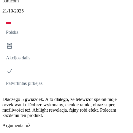
barticom
21/10/2025
Polska
Akcijos dalis
Patvirtintas pirkėjas
Dlaczego 5 gwiazdek. A to dlatego, że telewizor spełnił moje
oczekiwania. Dobrze wykonany, cienkie ramki, obraz super,
możliwości też, Abilight rewelacja, fajny robi efekt. Polecam
każdemu ten produkt.
Argumentai už