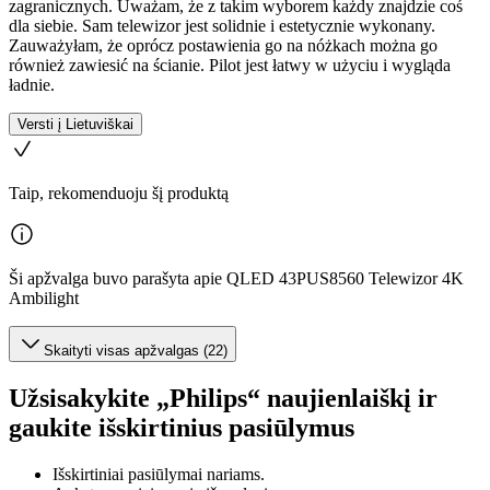
zagranicznych. Uważam, że z takim wyborem każdy znajdzie coś
dla siebie. Sam telewizor jest solidnie i estetycznie wykonany.
Zauważyłam, że oprócz postawienia go na nóżkach można go
również zawiesić na ścianie. Pilot jest łatwy w użyciu i wygląda
ładnie.
Versti į Lietuviškai
Taip, rekomenduoju šį produktą
Ši apžvalga buvo parašyta apie QLED 43PUS8560 Telewizor 4K
Ambilight
Skaityti visas apžvalgas (22)
Užsisakykite „Philips“ naujienlaiškį ir
gaukite išskirtinius pasiūlymus
Išskirtiniai pasiūlymai nariams.