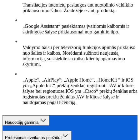
Transliacijos internetu paslaugos ant nuotolinio valdiklio
priklauso nuo šalies. Žr. dėžėje esantį produktą.
„Google Assistant“ pasiekiamas įvairiomis kalbomis ir
skirtingose šalyse priklausomai nuo gaminio tipo.
Valdymo balsu per televizorių funkcijos apimtis priklauso
nuo šalies ir kalbos. Norėdami sužinoti naujausią
informaciją, susisiekite su mūsų klientų aptarnavimo
skyriumi.
„Apple“, „AirPlay“, „Apple Home“, „HomeKit “ ir iOS
yra „Apple Inc.“ prekių ženklai, registruoti JAV ir kitose
šalyse bei regionuose.IOS yra „Cisco“ prekių ženklas arba
registruotas prekių ženklas JAV ir kitose šalyse ir
naudojamas pagal licenciją.
Naudotojų gaminiai
Profesionali sveikatos priežiūra