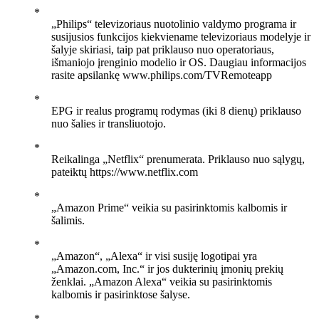
„Philips“ televizoriaus nuotolinio valdymo programa ir
susijusios funkcijos kiekviename televizoriaus modelyje ir
šalyje skiriasi, taip pat priklauso nuo operatoriaus,
išmaniojo įrenginio modelio ir OS. Daugiau informacijos
rasite apsilankę www.philips.com/TVRemoteapp
EPG ir realus programų rodymas (iki 8 dienų) priklauso
nuo šalies ir transliuotojo.
Reikalinga „Netflix“ prenumerata. Priklauso nuo sąlygų,
pateiktų https://www.netflix.com
„Amazon Prime“ veikia su pasirinktomis kalbomis ir
šalimis.
„Amazon“, „Alexa“ ir visi susiję logotipai yra
„Amazon.com, Inc.“ ir jos dukterinių įmonių prekių
ženklai. „Amazon Alexa“ veikia su pasirinktomis
kalbomis ir pasirinktose šalyse.