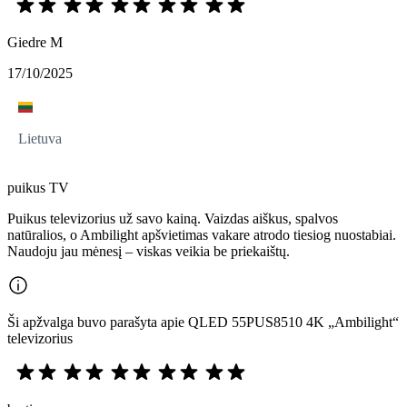
Giedre M
17/10/2025
Lietuva
puikus TV
Puikus televizorius už savo kainą. Vaizdas aiškus, spalvos
natūralios, o Ambilight apšvietimas vakare atrodo tiesiog nuostabiai.
Naudoju jau mėnesį – viskas veikia be priekaištų.
Ši apžvalga buvo parašyta apie QLED 55PUS8510 4K „Ambilight“
televizorius