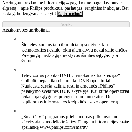
Noriu gauti reklaminę informaciją – pagal mano pageidavimus ir
elgseną – apie Philips produktus, paslaugas, renginius ir akcijas. Bet
kada galiu lengvai atsisakyti!
Ką tai reiškia?
Pateikti
Atsakomybės apribojimai
Šio televizoriaus tam tikrų detalių sudėtyje, kur
technologijos nesiūlo jokių alternatyvų pagal galiojančios
Pavojingų medžiagų direktyvos išimties sąlygas, yra
švino.
Televizorius palaiko DVB „nemokamas transliacijas“.
Gali būti nepalaikomi tam tikri DVB operatoriai.
Naujausią sąrašą galima rasti internetinės „Philips“
palaikymo svetainės DUK skyrelyje. Kai kurie operatoriai
reikalauja sąlyginės prieigos ir prenumeratos. Dėl
papildomos informacijos kreipkitės į savo operatorių.
„Smart TV“ programos prieinamumas priklauso nuo
televizoriaus modelio ir šalies. Daugiau informacijos rasite
apsilankę www.philips.com/smarttv