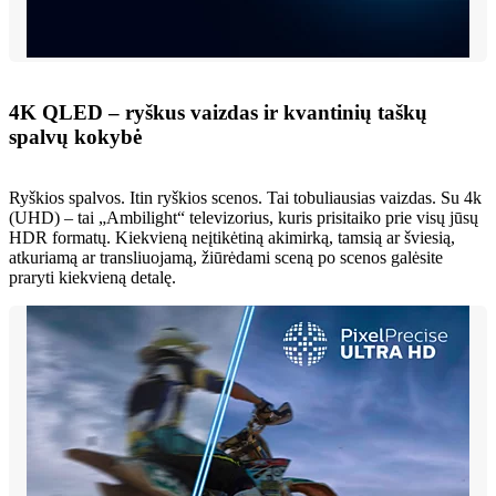
4K QLED – ryškus vaizdas ir kvantinių taškų
spalvų kokybė
Ryškios spalvos. Itin ryškios scenos. Tai tobuliausias vaizdas. Su 4k
(UHD) – tai „Ambilight“ televizorius, kuris prisitaiko prie visų jūsų
HDR formatų. Kiekvieną neįtikėtiną akimirką, tamsią ar šviesią,
atkuriamą ar transliuojamą, žiūrėdami sceną po scenos galėsite
praryti kiekvieną detalę.