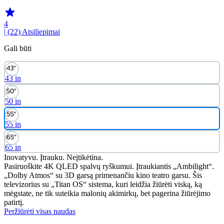
4
| (22)
Atsiliepimai
Gali būti
43 in
50 in
55 in
65 in
Inovatyvu. Įtrauku. Neįtikėtina.
Pasiruoškite 4K QLED spalvų ryškumui. Įtraukiantis „Ambilight“.
„Dolby Atmos“ su 3D garsą primenančiu kino teatro garsu. Šis
televizorius su „Titan OS“ sistema, kuri leidžia žiūrėti viską, ką
mėgstate, ne tik suteikia malonių akimirkų, bet pagerina žiūrėjimo
patirtį.
Peržiūrėti visas naudas