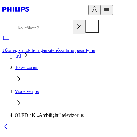
Užsiregistruokite ir gaukite išskirtinių pasiūlymų
3
Televizorius
Visos serijos
QLED 4K „Ambilight“ televizorius