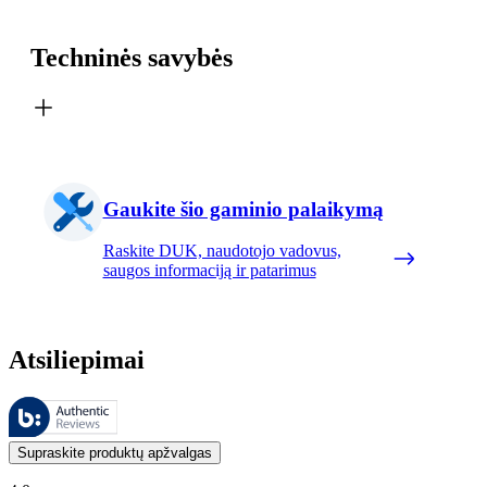
Techninės savybės
Gaukite šio gaminio palaikymą
Raskite DUK, naudotojo vadovus,
saugos informaciją ir patarimus
Atsiliepimai
Šiuos atsiliepimus tvarko „Bazaarvoice“ ir jie atitinka „Bazaarvoice“
Klientų nuomonės, pateikiamos kaip produktų ir žvaigždučių įvertinimai
Supraskite produktų apžvalgas