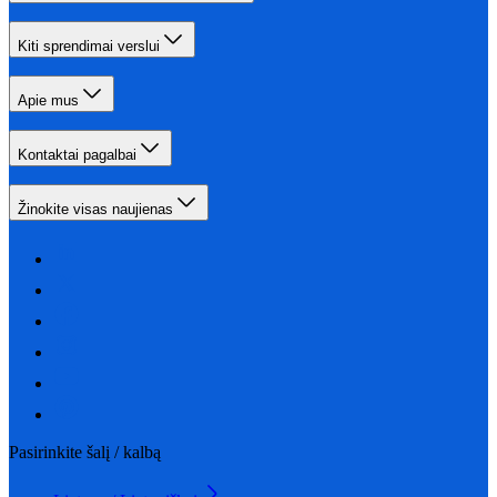
Kiti sprendimai verslui
Apie mus
Kontaktai pagalbai
Žinokite visas naujienas
Pasirinkite šalį / kalbą