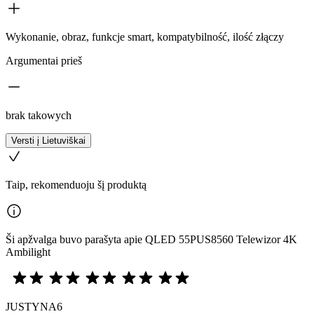
Wykonanie, obraz, funkcje smart, kompatybilność, ilość złączy
Argumentai prieš
brak takowych
Versti į Lietuviškai
Taip, rekomenduoju šį produktą
Ši apžvalga buvo parašyta apie QLED 55PUS8560 Telewizor 4K
Ambilight
JUSTYNA6