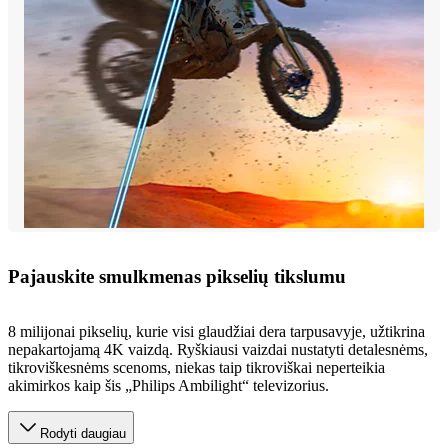
Pajauskite smulkmenas pikselių tikslumu
8 milijonai pikselių, kurie visi glaudžiai dera tarpusavyje, užtikrina
nepakartojamą 4K vaizdą. Ryškiausi vaizdai nustatyti detalesnėms,
tikroviškesnėms scenoms, niekas taip tikroviškai neperteikia
akimirkos kaip šis „Philips Ambilight“ televizorius.
Rodyti daugiau