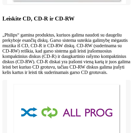
Leiskite CD, CD-R ir CD-RW
„Philips“ gamina produktus, kuriuos galima naudoti su daugeliu
prekyboje esančių diskų. Garso sistema suteikia galimybę mėgautis
muzika iš CD, CD-R ir CD-RW diskų. CD-RW (suderinama su
CD-RW) reiškia, kad garso sistema gali leisti įrašomuosius
kompaktinius diskus (CD-R) ir daugkartinio rašymo kompaktinius
diskus (CD-RW). CD-R diskai yra įrašomi vieną kartą ir juos galima
leisti bet kuriuo CD grotuvu, tačiau CD-RW diskus galima įrašyti
kelis kartus ir leisti tik suderinamais garso CD grotuvais.