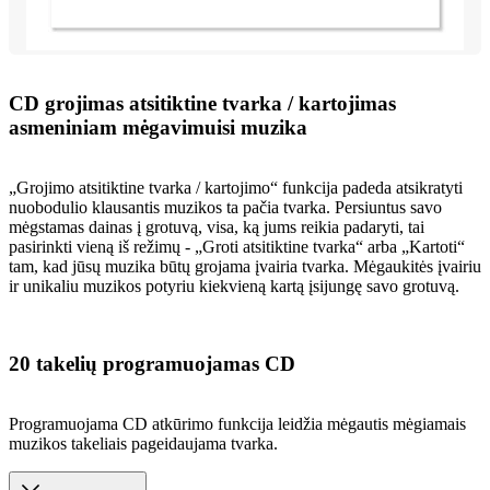
CD grojimas atsitiktine tvarka / kartojimas
asmeniniam mėgavimuisi muzika
„Grojimo atsitiktine tvarka / kartojimo“ funkcija padeda atsikratyti
nuobodulio klausantis muzikos ta pačia tvarka. Persiuntus savo
mėgstamas dainas į grotuvą, visa, ką jums reikia padaryti, tai
pasirinkti vieną iš režimų - „Groti atsitiktine tvarka“ arba „Kartoti“
tam, kad jūsų muzika būtų grojama įvairia tvarka. Mėgaukitės įvairiu
ir unikaliu muzikos potyriu kiekvieną kartą įsijungę savo grotuvą.
20 takelių programuojamas CD
Programuojama CD atkūrimo funkcija leidžia mėgautis mėgiamais
muzikos takeliais pageidaujama tvarka.