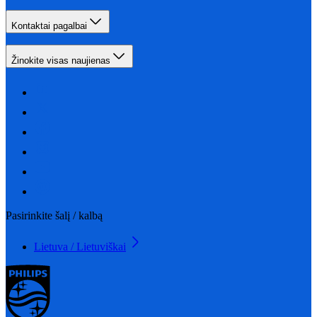
Kontaktai pagalbai
Žinokite visas naujienas
Pasirinkite šalį / kalbą
Lietuva / Lietuviškai