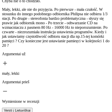
Chyba nie o to chodziło.
Mały, lekki, ale nie do przyjęcia. Po pierwsze - mała czułość. W
stosunku do innego podobnego odbiornika Philipsa nie odbiera 1/3
stacji. Po drugie - stereofonia bardzo problematyczna - słyszy się
prawie jak odbiornik mono - Po trzecie - odtwarzanie CD na
wzmacniaczu z pasmem 80 Hz - 16000 Hz to nieporozumienie. Po
czwarte - niezrozumiała instrukcja ustawienia programów. Kiedy i
jak ustawiamy częstotliwość odbioru stacji dla np.15-tej komórki
pamięci ? Czy konieczne jest ustawianie pamieęci w kolejności 1 do
20 ?
Argumentai už
mały, lekki
Argumentai prieš
Wymienione w recenzji
Versti į Lietuviškai