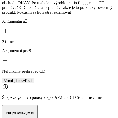
obchodu OKAY. Po rozbalení výrobku rádio funguje, ale CD
prehrávač CD nenačíta a neprehrá. Takže je to prakticky bezcenný
produkt. Pokúsim sa ho zajtra reklamovať.
Argumentai už
Žiadne
Argumentai prieš
Nefunkčný prehrávač CD
Versti į Lietuviškai
Ši apžvalga buvo parašyta apie AZ215S CD Soundmachine
Philips atsakymas