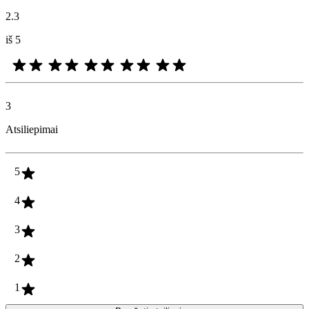
2.3
iš 5
3
Atsiliepimai
5
4
3
2
1