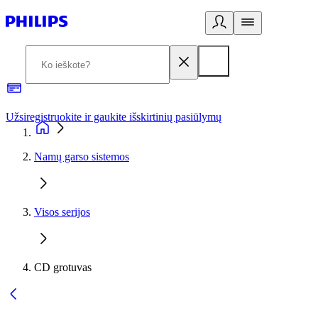
Užsiregistruokite ir gaukite išskirtinių pasiūlymų
3
Namų garso sistemos
Visos serijos
CD grotuvas