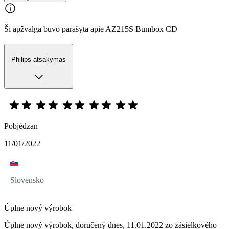
Ši apžvalga buvo parašyta apie AZ215S Bumbox CD
Philips atsakymas
Pobjédzan
11/01/2022
Slovensko
Úplne nový výrobok
Úplne nový výrobok, doručený dnes, 11.01.2022 zo zásielkového