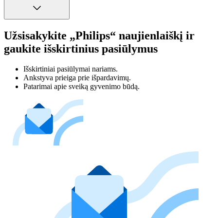
Užsisakykite „Philips“ naujienlaiškį ir
gaukite išskirtinius pasiūlymus
Išskirtiniai pasiūlymai nariams.
Ankstyva prieiga prie išpardavimų.
Patarimai apie sveiką gyvenimo būdą.