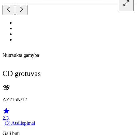
Nutraukta gamyba
CD grotuvas
AZ215N/12
2.3
| (3)
Atsiliepimai
Gali būti