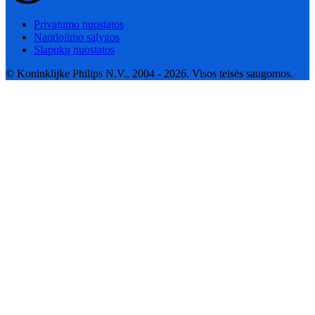
Privatumo nuostatos
Naudojimo sąlygos
Slapukų nuostatos
© Koninklijke Philips N.V., 2004 - 2026. Visos teisės saugomos.