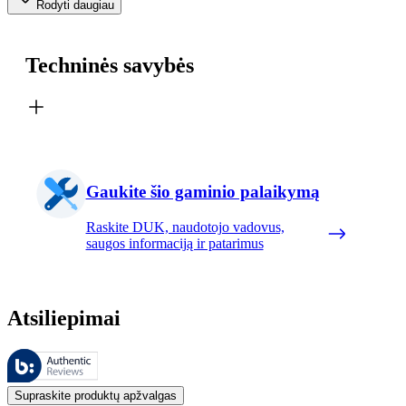
Rodyti daugiau
Techninės savybės
Gaukite šio gaminio palaikymą
Raskite DUK, naudotojo vadovus,
saugos informaciją ir patarimus
Atsiliepimai
Šiuos atsiliepimus tvarko „Bazaarvoice“ ir jie atitinka „Bazaarvoice“
Klientų nuomonės, pateikiamos kaip produktų ir žvaigždučių įvertinimai
Supraskite produktų apžvalgas