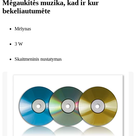
Mėgaukitės muzika, kad ir kur
bekeliautumėte
Mėlynas
3 W
Skaitmeninis nustatymas