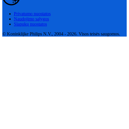
Privatumo nuostatos
Naudojimo sąlygos
Slapukų nuostatos
© Koninklijke Philips N.V., 2004 - 2026. Visos teisės saugomos.