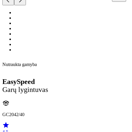
Nutraukta gamyba
EasySpeed
Garų lygintuvas
GC2042/40
4.5