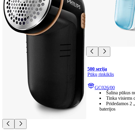
500 serija
Pūkų rinkiklis
GC026/00
Šalina pūkus n
Tinka visiems 
Pridedamos 2 
baterijos