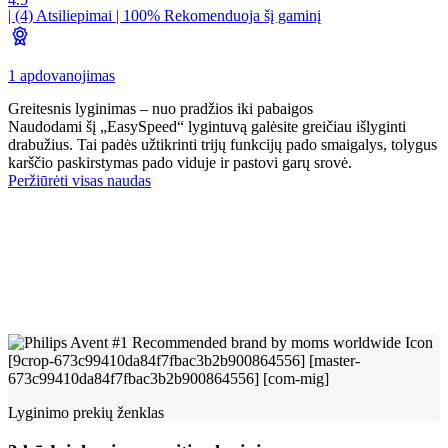
| (4)
Atsiliepimai
| 100% Rekomenduoja šį gaminį
1 apdovanojimas
Greitesnis lyginimas – nuo pradžios iki pabaigos
Naudodami šį „EasySpeed“ lygintuvą galėsite greičiau išlyginti
drabužius. Tai padės užtikrinti trijų funkcijų pado smaigalys, tolygus
karščio paskirstymas pado viduje ir pastovi garų srovė.
Peržiūrėti visas naudas
Lyginimo prekių ženklas