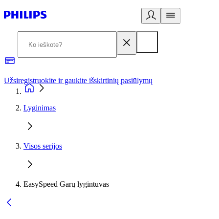
Užsiregistruokite ir gaukite išskirtinių pasiūlymų
3
Lyginimas
Visos serijos
EasySpeed Garų lygintuvas