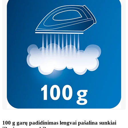
100 g garų padidinimas lengvai pašalina sunkiai