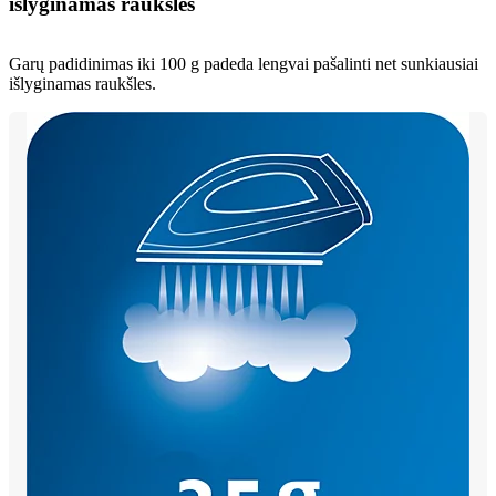
išlyginamas raukšles
Garų padidinimas iki 100 g padeda lengvai pašalinti net sunkiausiai
išlyginamas raukšles.