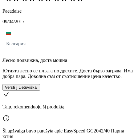
Paeadaise
09/04/2017
България
Лесно подвижна, доста мощна
Ютията лесно се плъзга по дрехите. Доста бързо загрява. Има
добра пара. Доволна съм от съотношение цена качество.
Versti į Lietuviškai
Taip, rekomenduoju šį produktą
Ši apžvalga buvo parašyta apie EasySpeed GC2042/40 Парна
ютия