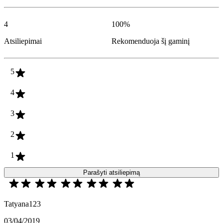
4
100
%
Atsiliepimai
Rekomenduoja šį gaminį
5
4
3
2
1
Parašyti atsiliepimą
Tatyana123
03/04/2019