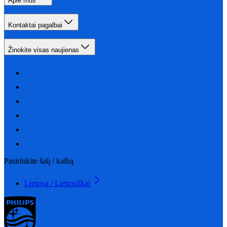
Apie mus
Kontaktai pagalbai
Žinokite visas naujienas
Pasirinkite šalį / kalbą
Lietuva / Lietuviškai