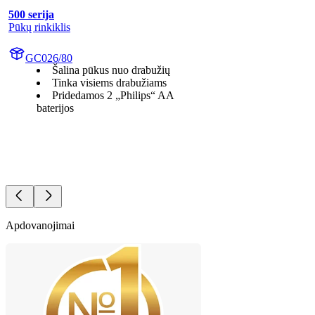
500 serija
Pūkų rinkiklis
GC026/80
Šalina pūkus nuo drabužių
Tinka visiems drabužiams
Pridedamos 2 „Philips“ AA
baterijos
Apdovanojimai