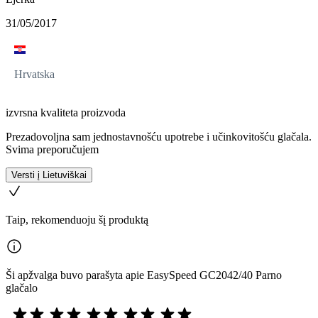
31/05/2017
Hrvatska
izvrsna kvaliteta proizvoda
Prezadovoljna sam jednostavnošću upotrebe i učinkovitošću glačala.
Svima preporučujem
Versti į Lietuviškai
Taip, rekomenduoju šį produktą
Ši apžvalga buvo parašyta apie EasySpeed GC2042/40 Parno
glačalo