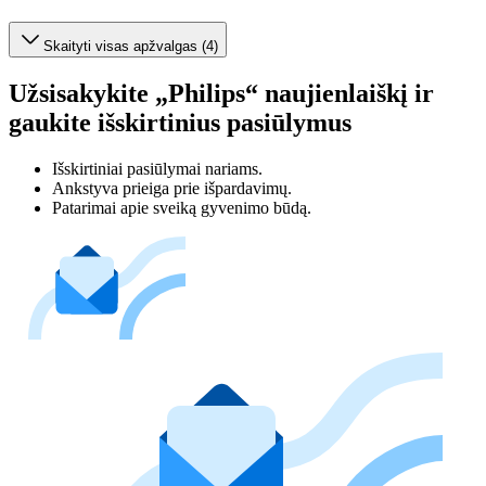
Skaityti visas apžvalgas (4)
Užsisakykite „Philips“ naujienlaiškį ir
gaukite išskirtinius pasiūlymus
Išskirtiniai pasiūlymai nariams.
Ankstyva prieiga prie išpardavimų.
Patarimai apie sveiką gyvenimo būdą.