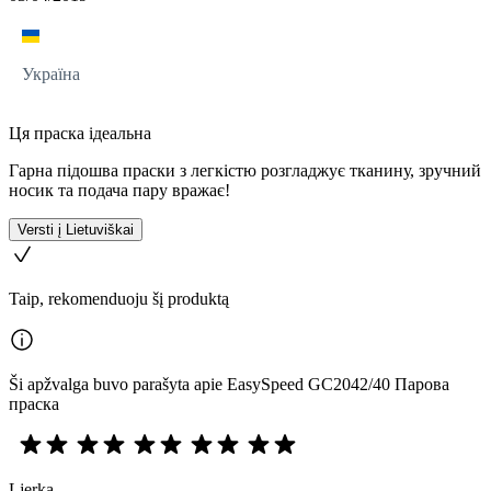
Україна
Ця праска ідеальна
Гарна підошва праски з легкістю розгладжує тканину, зручний
носик та подача пару вражає!
Versti į Lietuviškai
Taip, rekomenduoju šį produktą
Ši apžvalga buvo parašyta apie EasySpeed GC2042/40 Парова
праска
Ljerka