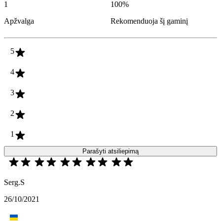
1
100
%
Apžvalga
Rekomenduoja šį gaminį
5
4
3
2
1
Parašyti atsiliepimą
Serg.S
26/10/2021