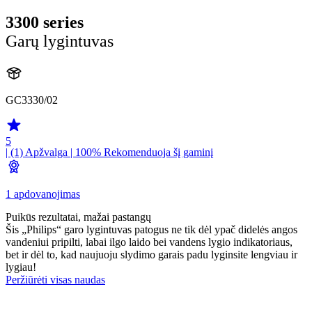
3300 series
Garų lygintuvas
GC3330/02
5
| (1)
Apžvalga
| 100% Rekomenduoja šį gaminį
1 apdovanojimas
Puikūs rezultatai, mažai pastangų
Šis „Philips“ garo lygintuvas patogus ne tik dėl ypač didelės angos
vandeniui pripilti, labai ilgo laido bei vandens lygio indikatoriaus,
bet ir dėl to, kad naujuoju slydimo garais padu lyginsite lengviau ir
lygiau!
Peržiūrėti visas naudas