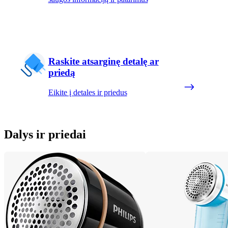
Raskite atsarginę detalę ar
priedą
Eikite į detales ir priedus
Dalys ir priedai