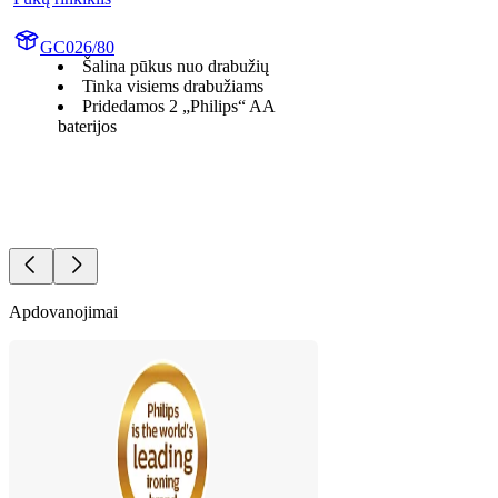
GC026/80
Šalina pūkus nuo drabužių
Tinka visiems drabužiams
Pridedamos 2 „Philips“ AA
baterijos
Apdovanojimai