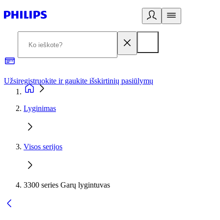
Užsiregistruokite ir gaukite išskirtinių pasiūlymų
3
Lyginimas
Visos serijos
3300 series Garų lygintuvas