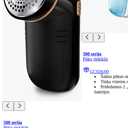
500 serija
Pūkų rinkiklis
GC026/00
Šalina pūkus n
Tinka visiems 
Pridedamos 2 
baterijos
500 serija
Pūkų rinkiklis