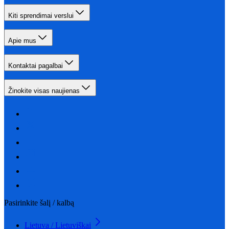
Kiti sprendimai verslui
Apie mus
Kontaktai pagalbai
Žinokite visas naujienas
Pasirinkite šalį / kalbą
Lietuva / Lietuviškai