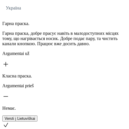
Україна
Гарна праска.
Гарна праска, добре прасує навіть в малодоступних місцях
тому, що нагрівається носик. Добре подає пару, та чистить
канали кнопкою. Працює вже досить давно.
Argumentai už
Класна праска.
Argumentai prieš
Немає.
Versti į Lietuviškai