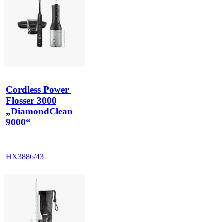
Cordless Power 
Flosser 3000
„DiamondClean
9000“
HX991B
HX3886/43