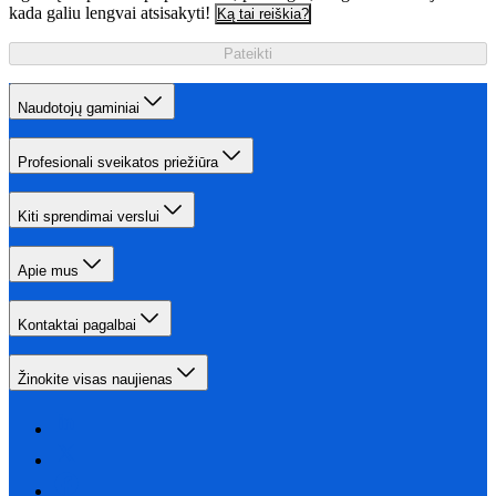
kada galiu lengvai atsisakyti!
Ką tai reiškia?
Pateikti
Naudotojų gaminiai
Profesionali sveikatos priežiūra
Kiti sprendimai verslui
Apie mus
Kontaktai pagalbai
Žinokite visas naujienas