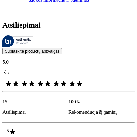
Atsiliepimai
Šiuos atsiliepimus tvarko „Bazaarvoice“ ir jie atitinka „Bazaarvoice“
Klientų nuomonės, pateikiamos kaip produktų ir žvaigždučių įvertinimai
Supraskite produktų apžvalgas
5.0
iš 5
15
100
%
Atsiliepimai
Rekomenduoja šį gaminį
5