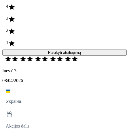
4
3
2
1
Parašyti atsiliepimą
Іnesa13
08/04/2026
Україна
Akcijos dalis