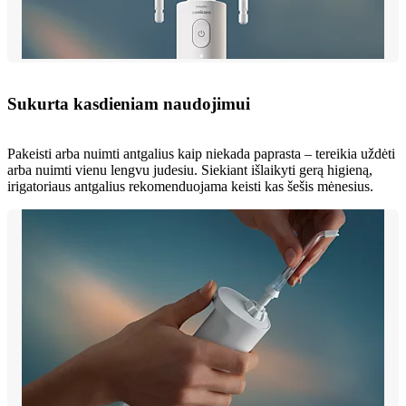
Sukurta kasdieniam naudojimui
Pakeisti arba nuimti antgalius kaip niekada paprasta – tereikia uždėti
arba nuimti vienu lengvu judesiu. Siekiant išlaikyti gerą higieną,
irigatoriaus antgalius rekomenduojama keisti kas šešis mėnesius.