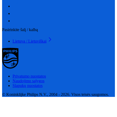
Pasirinkite šalį / kalbą
Lietuva / Lietuviškai
Privatumo nuostatos
Naudojimo sąlygos
Slapukų nuostatos
© Koninklijke Philips N.V., 2004 - 2026. Visos teisės saugomos.