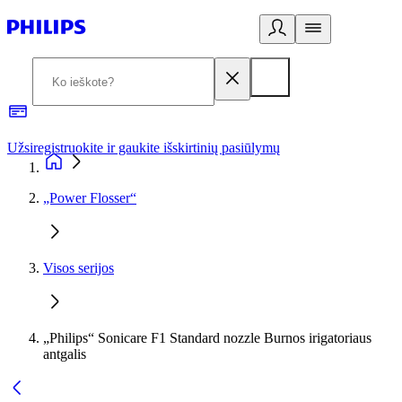
Užsiregistruokite ir gaukite išskirtinių pasiūlymų
3
„Power Flosser“
Visos serijos
„Philips“ Sonicare F1 Standard nozzle Burnos irigatoriaus
antgalis