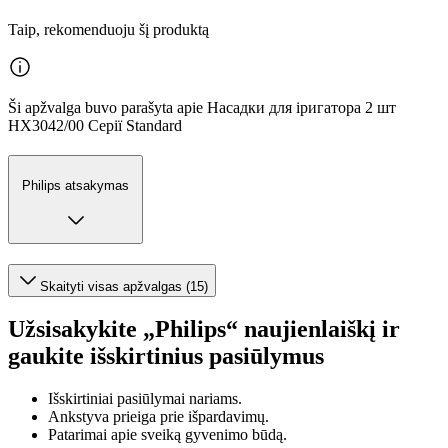
Taip, rekomenduoju šį produktą
Ši apžvalga buvo parašyta apie Насадки для іригатора 2 шт
HX3042/00 Серії Standard
Philips atsakymas
Skaityti visas apžvalgas (15)
Užsisakykite „Philips“ naujienlaiškį ir
gaukite išskirtinius pasiūlymus
Išskirtiniai pasiūlymai nariams.
Ankstyva prieiga prie išpardavimų.
Patarimai apie sveiką gyvenimo būdą.