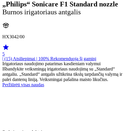
„Philips“ Sonicare F1 Standard nozzle
Burnos irigatoriaus antgalis
HX3042/00
5
| (15)
Atsiliepimai
| 100% Rekomenduoja šį gaminį
Irigatoriaus naudojimo patarimas kasdieniam valymui
Išbandykite veiksmingą irigatoriaus naudojimą su „Standard“
antgaliu. „Standard“ antgalis užtikrina tikslų tarpdančių valymą ir
palei dantenų liniją. Veiksmingai pašalina maisto likučius.
Peržiūrėti visas naudas