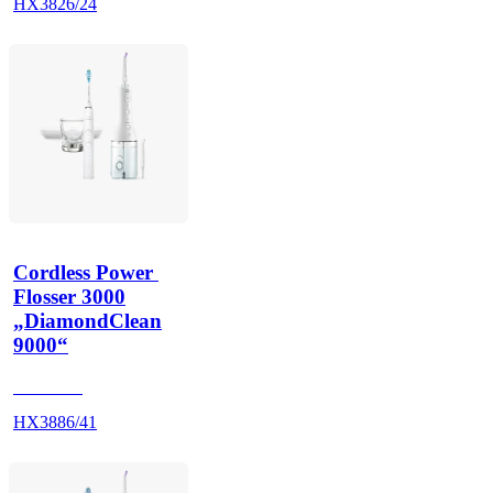
HX3826/24
Cordless Power 
Flosser 3000
„DiamondClean
9000“
HX991W
HX3886/41