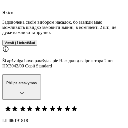
Якісні
Задоволена своїм вибором насадок, бо завжди маю
можливість швидко замовити змінні, в комплекті 2 шт., це
дуже важливо та зручно.
Versti į Lietuviškai
Ši apžvalga buvo parašyta apie Насадки для іригатора 2 шт
HX3042/00 Серії Standard
Philips atsakymas
Lllllll6191818