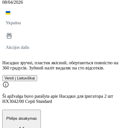
08/04/2026
Україна
Akcijos dalis
Насадки зручні, пластик якісний, обертаються повністю на
360 градусів. Зубний наліт видаляє на сто відсотків.
Versti į Lietuviškai
Ši apžvalga buvo parašyta apie Насадки для іригатора 2 шт
HX3042/00 Серії Standard
Philips atsakymas