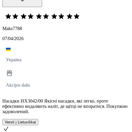
Maks7788
07/04/2026
Україна
Akcijos dalis
Насадки HX3042/00 Якісні насадки, які легко, проте
ефективно видаляють наліт, де щітці не впоратися. Покупкою
задоволений.
Versti į Lietuviškai