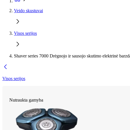
Veido skustuvai
Visos serijos
Shaver series 7000 Drėgnojo ir sausojo skutimo elektrinė barzd
Visos serijos
Nutraukta gamyba