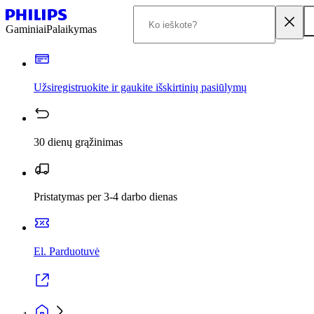
Gaminiai
Palaikymas
Užsiregistruokite ir gaukite išskirtinių pasiūlymų
30 dienų grąžinimas
Pristatymas per 3-4 darbo dienas
El. Parduotuvė