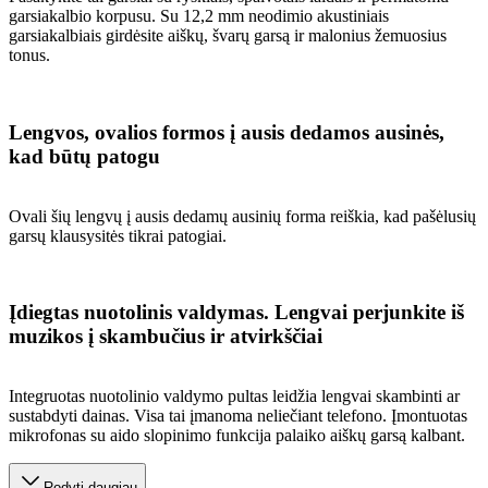
garsiakalbio korpusu. Su 12,2 mm neodimio akustiniais
garsiakalbiais girdėsite aiškų, švarų garsą ir malonius žemuosius
tonus.
Lengvos, ovalios formos į ausis dedamos ausinės,
kad būtų patogu
Ovali šių lengvų į ausis dedamų ausinių forma reiškia, kad pašėlusių
garsų klausysitės tikrai patogiai.
Įdiegtas nuotolinis valdymas. Lengvai perjunkite iš
muzikos į skambučius ir atvirkščiai
Integruotas nuotolinio valdymo pultas leidžia lengvai skambinti ar
sustabdyti dainas. Visa tai įmanoma neliečiant telefono. Įmontuotas
mikrofonas su aido slopinimo funkcija palaiko aiškų garsą kalbant.
Rodyti daugiau