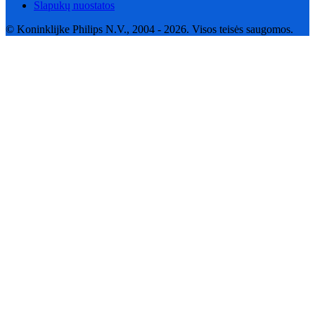
Slapukų nuostatos
© Koninklijke Philips N.V., 2004 - 2026. Visos teisės saugomos.