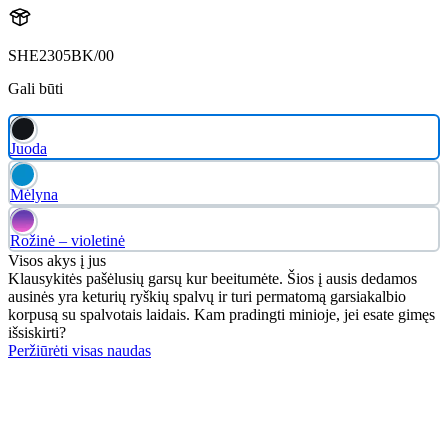
SHE2305BK/00
Gali būti
Juoda
Mėlyna
Rožinė – violetinė
Visos akys į jus
Klausykitės pašėlusių garsų kur beeitumėte. Šios į ausis dedamos
ausinės yra keturių ryškių spalvų ir turi permatomą garsiakalbio
korpusą su spalvotais laidais. Kam pradingti minioje, jei esate gimęs
išsiskirti?
Peržiūrėti visas naudas