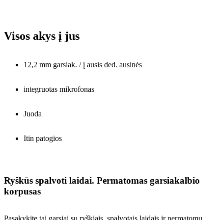
Visos akys į jus
12,2 mm garsiak. / į ausis ded. ausinės
integruotas mikrofonas
Juoda
Itin patogios
Ryškūs spalvoti laidai. Permatomas garsiakalbio
korpusas
Pasakykite tai garsiai su ryškiais, spalvotais laidais ir permatomu