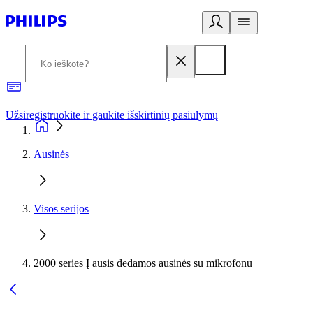
Užsiregistruokite ir gaukite išskirtinių pasiūlymų
3
Ausinės
Visos serijos
2000 series Į ausis dedamos ausinės su mikrofonu