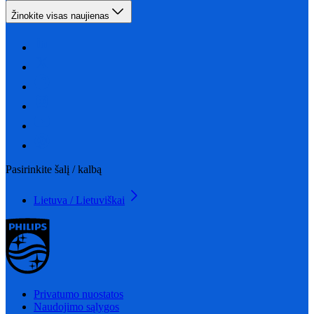
Žinokite visas naujienas
Pasirinkite šalį / kalbą
Lietuva / Lietuviškai
Privatumo nuostatos
Naudojimo sąlygos