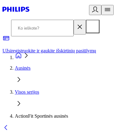
Užsiregistruokite ir gaukite išskirtinių pasiūlymų
3
Ausinės
Visos serijos
ActionFit Sportinės ausinės