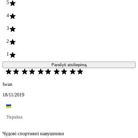
5
4
3
2
1
Parašyti atsiliepimą
Iwan
18/11/2019
Україна
Чудові спортивні навушники