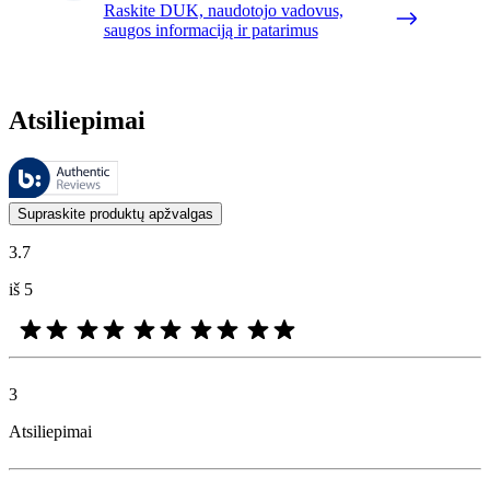
Raskite DUK, naudotojo vadovus,
saugos informaciją ir patarimus
Atsiliepimai
Šiuos atsiliepimus tvarko „Bazaarvoice“ ir jie atitinka „Bazaarvoice“
Klientų nuomonės, pateikiamos kaip produktų ir žvaigždučių įvertinimai
Supraskite produktų apžvalgas
3.7
iš 5
3
Atsiliepimai