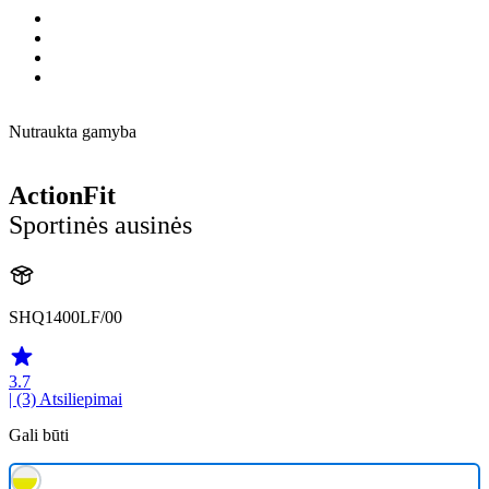
Nutraukta gamyba
ActionFit
Sportinės ausinės
SHQ1400LF/00
3.7
| (3)
Atsiliepimai
Gali būti