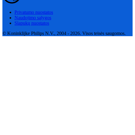
Privatumo nuostatos
Naudojimo sąlygos
Slapukų nuostatos
© Koninklijke Philips N.V., 2004 - 2026. Visos teisės saugomos.