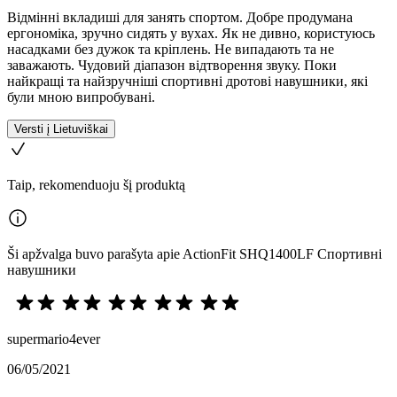
Відмінні вкладиші для занять спортом. Добре продумана
ергономіка, зручно сидять у вухах. Як не дивно, користуюсь
насадками без дужок та кріплень. Не випадають та не
заважають. Чудовий діапазон відтворення звуку. Поки
найкращі та найзручніші спортивні дротові навушники, які
були мною випробувані.
Versti į Lietuviškai
Taip, rekomenduoju šį produktą
Ši apžvalga buvo parašyta apie ActionFit SHQ1400LF Спортивні
навушники
supermario4ever
06/05/2021