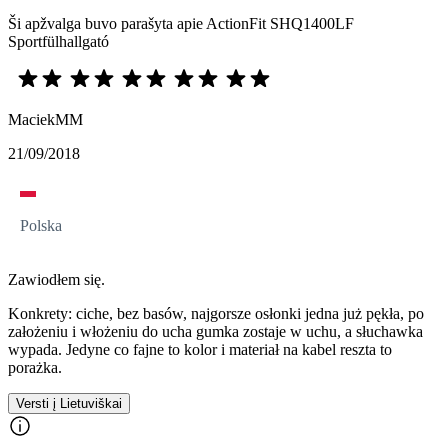
Ši apžvalga buvo parašyta apie ActionFit SHQ1400LF
Sportfülhallgató
MaciekMM
21/09/2018
Polska
Zawiodłem się.
Konkrety: ciche, bez basów, najgorsze osłonki jedna już pękła, po
założeniu i włożeniu do ucha gumka zostaje w uchu, a słuchawka
wypada. Jedyne co fajne to kolor i materiał na kabel reszta to
porażka.
Versti į Lietuviškai