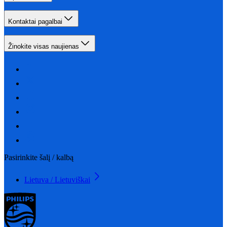
Kontaktai pagalbai
Žinokite visas naujienas
Pasirinkite šalį / kalbą
Lietuva / Lietuviškai