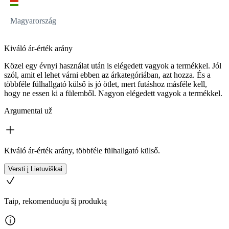
Magyarország
Kiváló ár-érték arány
Közel egy évnyi használat után is elégedett vagyok a termékkel. Jól
szól, amit el lehet várni ebben az árkategóriában, azt hozza. És a
többféle fülhallgató külső is jó ötlet, mert futáshoz másféle kell,
hogy ne essen ki a fülemből. Nagyon elégedett vagyok a termékkel.
Argumentai už
Kiváló ár-érték arány, többféle fülhallgató külső.
Versti į Lietuviškai
Taip, rekomenduoju šį produktą