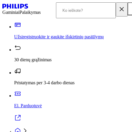
Gaminiai
Palaikymas
Užsiregistruokite ir gaukite išskirtinių pasiūlymų
30 dienų grąžinimas
Pristatymas per 3-4 darbo dienas
El. Parduotuvė