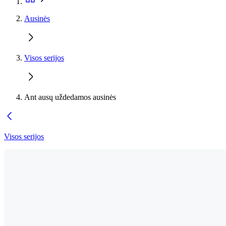
Ausinės
Visos serijos
Ant ausų uždedamos ausinės
Visos serijos