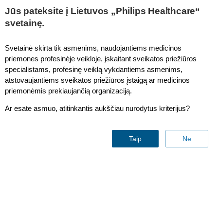
Jūs pateksite į Lietuvos „Philips Healthcare“
svetainę.
COVID-19 Disrupted Federal Interoperability Policy.
Svetainė skirta tik asmenims, naudojantiems medicinos
What is the Silver Lining, and How Should CIOs
priemones profesinėje veikloje, įskaitant sveikatos priežiūros
specialistams, profesinę veiklą vykdantiems asmenims,
Capitalize on It?
atstovaujantiems sveikatos priežiūros įstaigą ar medicinos
priemonėmis prekiaujančią organizaciją.
Ar esate asmuo, atitinkantis aukščiau nurodytus kriterijus?
Taip
Ne