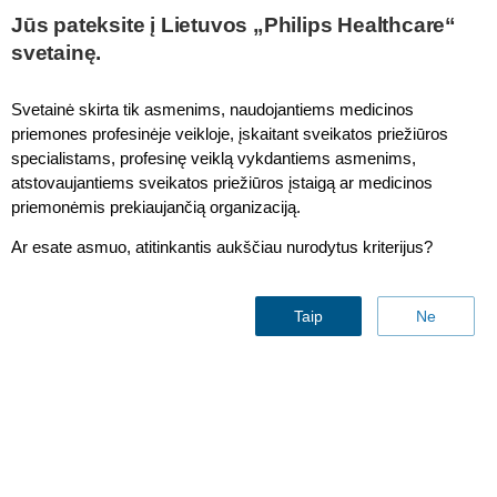
Jūs pateksite į Lietuvos „Philips Healthcare“
svetainę.
Remembering Those at the Heart of it All: The
Svetainė skirta tik asmenims, naudojantiems medicinos
People Behind the Data in times of COVID-19
priemones profesinėje veikloje, įskaitant sveikatos priežiūros
specialistams, profesinę veiklą vykdantiems asmenims,
atstovaujantiems sveikatos priežiūros įstaigą ar medicinos
priemonėmis prekiaujančią organizaciją.
Ar esate asmuo, atitinkantis aukščiau nurodytus kriterijus?
Taip
Ne
Remembering Those at the