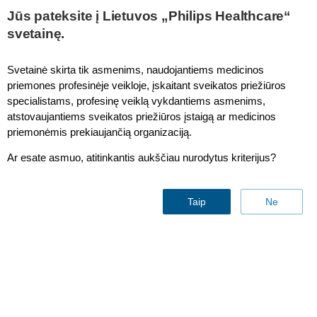
Jūs pateksite į Lietuvos „Philips Healthcare“
svetainę.
Trilogy
Svetainė skirta tik asmenims, naudojantiems medicinos
priemones profesinėje veikloje, įskaitant sveikatos priežiūros
specialistams, profesinę veiklą vykdantiems asmenims,
atstovaujantiems sveikatos priežiūros įstaigą ar medicinos
priemonėmis prekiaujančią organizaciją.
Ar esate asmuo, atitinkantis aukščiau nurodytus kriterijus?
Taip
Ne