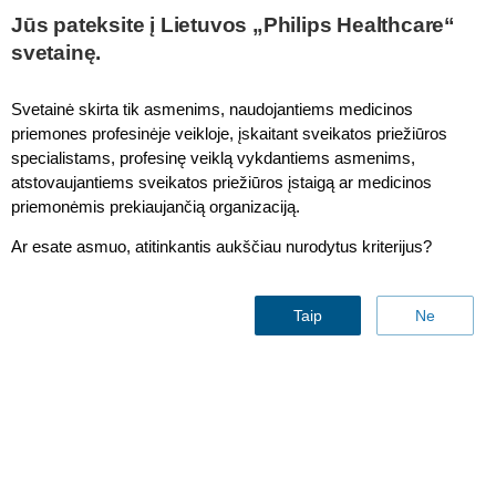
This page is also available in
United States (English)
Jūs pateksite į Lietuvos „Philips Healthcare“
svetainę.
Svetainė skirta tik asmenims, naudojantiems medicinos
priemones profesinėje veikloje, įskaitant sveikatos priežiūros
Temperature Parameter Module
specialistams, profesinę veiklą vykdantiems asmenims,
atstovaujantiems sveikatos priežiūros įstaigą ar medicinos
priemonėmis prekiaujančią organizaciją.
Ar esate asmuo, atitinkantis aukščiau nurodytus kriterijus?
Taip
Ne