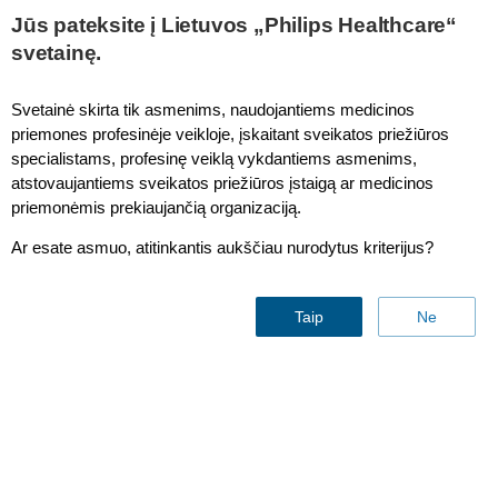
This page is also available in
United States (English)
Jūs pateksite į Lietuvos „Philips Healthcare“
svetainę.
Svetainė skirta tik asmenims, naudojantiems medicinos
priemones profesinėje veikloje, įskaitant sveikatos priežiūros
IntelliVue MP40/MP50 GCX Special Wall Channel Mount
specialistams, profesinę veiklą vykdantiems asmenims,
atstovaujantiems sveikatos priežiūros įstaigą ar medicinos
priemonėmis prekiaujančią organizaciją.
Ar esate asmuo, atitinkantis aukščiau nurodytus kriterijus?
Taip
Ne