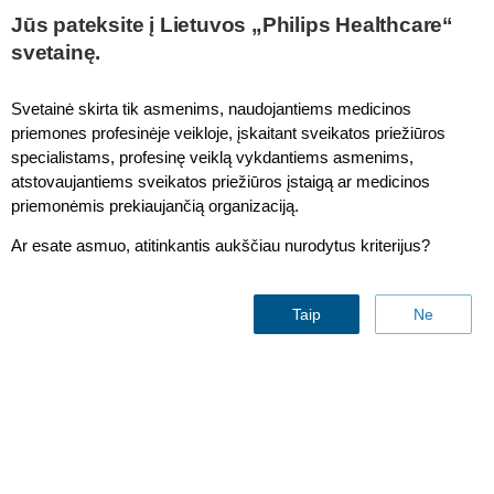
This page is also available in
United States (English)
Jūs pateksite į Lietuvos „Philips Healthcare“
svetainę.
Svetainė skirta tik asmenims, naudojantiems medicinos
priemones profesinėje veikloje, įskaitant sveikatos priežiūros
IntelliVue MP20/MP30 Philips Fix Mount
specialistams, profesinę veiklą vykdantiems asmenims,
atstovaujantiems sveikatos priežiūros įstaigą ar medicinos
priemonėmis prekiaujančią organizaciją.
Ar esate asmuo, atitinkantis aukščiau nurodytus kriterijus?
Taip
Ne