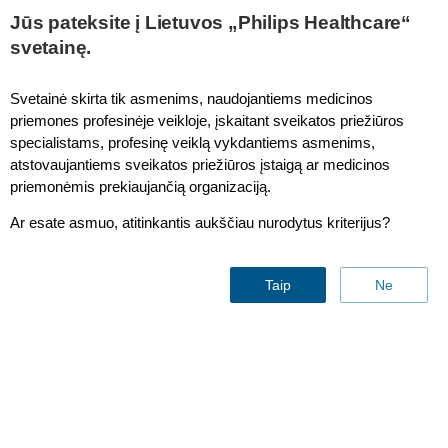
This page is also available in
United States (English)
Jūs pateksite į Lietuvos „Philips Healthcare“
svetainę.
Svetainė skirta tik asmenims, naudojantiems medicinos
priemones profesinėje veikloje, įskaitant sveikatos priežiūros
Single pivot arm (250mm) mounting options
specialistams, profesinę veiklą vykdantiems asmenims,
atstovaujantiems sveikatos priežiūros įstaigą ar medicinos
priemonėmis prekiaujančią organizaciją.
Ar esate asmuo, atitinkantis aukščiau nurodytus kriterijus?
Taip
Ne