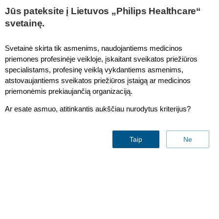
Jūs pateksite į Lietuvos „Philips Healthcare“
svetainę.
Svetainė skirta tik asmenims, naudojantiems medicinos
priemones profesinėje veikloje, įskaitant sveikatos priežiūros
specialistams, profesinę veiklą vykdantiems asmenims,
atstovaujantiems sveikatos priežiūros įstaigą ar medicinos
priemonėmis prekiaujančią organizaciją.
Ar esate asmuo, atitinkantis aukščiau nurodytus kriterijus?
All MRI monitoring supplies
Taip
Ne
Susisiekite su mumis