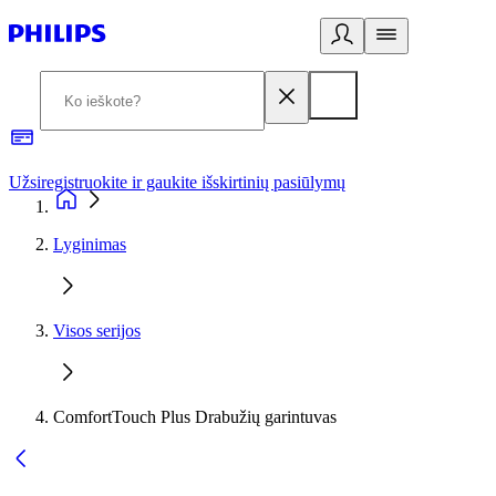
Užsiregistruokite ir gaukite išskirtinių pasiūlymų
3
Lyginimas
Visos serijos
ComfortTouch Plus Drabužių garintuvas