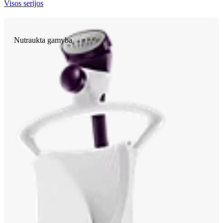
Visos serijos
Nutraukta gamyba