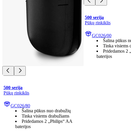
500 serija
Pūkų rinkiklis
GC026/00
Šalina pūkus n
Tinka visiems 
Pridedamos 2 
baterijos
500 serija
Pūkų rinkiklis
GC026/80
Šalina pūkus nuo drabužių
Tinka visiems drabužiams
Pridedamos 2 „Philips“ AA
baterijos