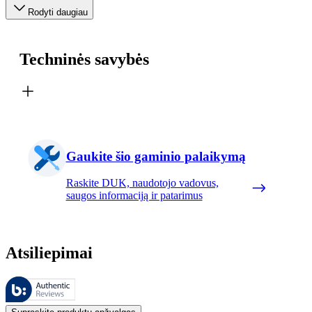
Rodyti daugiau
Techninės savybės
Gaukite šio gaminio palaikymą
Raskite DUK, naudotojo vadovus,
saugos informaciją ir patarimus
Atsiliepimai
Šiuos atsiliepimus tvarko „Bazaarvoice“ ir jie atitinka „Bazaarvoice“
Klientų nuomonės, pateikiamos kaip produktų ir žvaigždučių įvertinimai