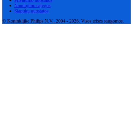
Privatumo nuostatos
Naudojimo sąlygos
Slapukų nuostatos
© Koninklijke Philips N.V., 2004 - 2026. Visos teisės saugomos.