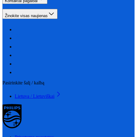
Kontaktai pagalbai
Žinokite visas naujienas
Pasirinkite šalį / kalbą
Lietuva / Lietuviškai