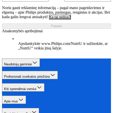
Noriu gauti reklaminę informaciją – pagal mano pageidavimus ir
elgseną – apie Philips produktus, paslaugas, renginius ir akcijas. Bet
kada galiu lengvai atsisakyti!
Ką tai reiškia?
Pateikti
Atsakomybės apribojimai
Apsilankykite www.Philips.com/NutriU ir sužinokite, ar
„NutriU“ veikia jūsų šalyje.
Naudotojų gaminiai
Profesionali sveikatos priežiūra
Kiti sprendimai verslui
Apie mus