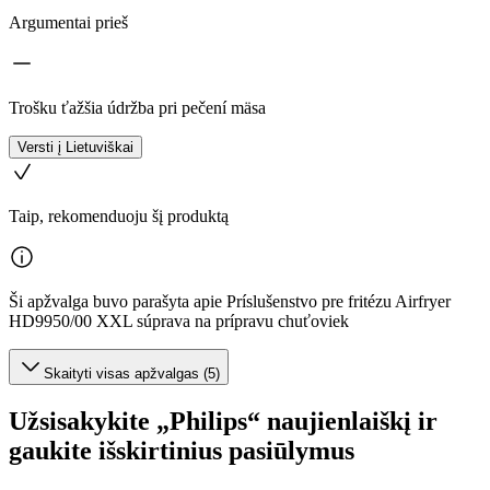
Argumentai prieš
Trošku ťažšia údržba pri pečení mäsa
Versti į Lietuviškai
Taip, rekomenduoju šį produktą
Ši apžvalga buvo parašyta apie Príslušenstvo pre fritézu Airfryer
HD9950/00 XXL súprava na prípravu chuťoviek
Skaityti visas apžvalgas (5)
Užsisakykite „Philips“ naujienlaiškį ir
gaukite išskirtinius pasiūlymus