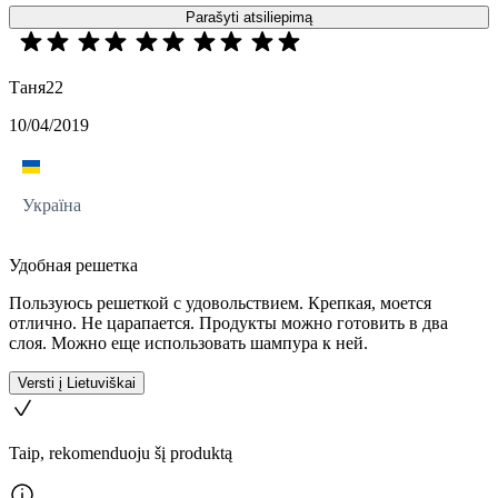
Parašyti atsiliepimą
Таня22
10/04/2019
Україна
Удобная решетка
Пользуюсь решеткой с удовольствием. Крепкая, моется
отлично. Не царапается. Продукты можно готовить в два
слоя. Можно еще использовать шампура к ней.
Versti į Lietuviškai
Taip, rekomenduoju šį produktą