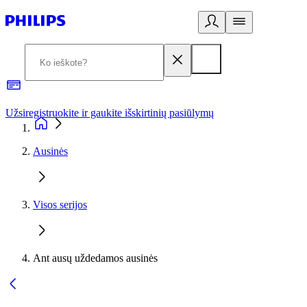
Užsiregistruokite ir gaukite išskirtinių pasiūlymų
3
Ausinės
Visos serijos
Ant ausų uždedamos ausinės