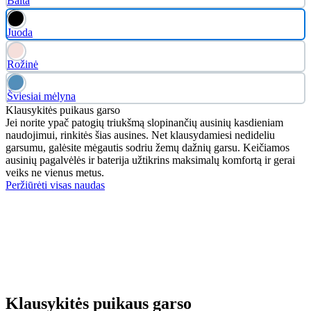
Balta
Juoda
Rožinė
Šviesiai mėlyna
Klausykitės puikaus garso
Jei norite ypač patogių triukšmą slopinančių ausinių kasdieniam
naudojimui, rinkitės šias ausines. Net klausydamiesi nedideliu
garsumu, galėsite mėgautis sodriu žemų dažnių garsu. Keičiamos
ausinių pagalvėlės ir baterija užtikrins maksimalų komfortą ir gerai
veiks ne vienus metus.
Peržiūrėti visas naudas
Klausykitės puikaus garso