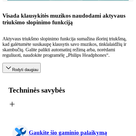
Visada klausykitės muzikos naudodami aktyvaus
triukšmo slopinimo funkciją
Aktyvaus triukšmo slopinimo funkcija sumažina išorinį triukšmą,
kad galėtumėte susikaupę klausytis savo muzikos, tinklalaidžių ir
skambučių. Galite palikti automatinį režimą arba, norėdami
reguliuoti, naudokite programėlę „Philips Headphones“.
Rodyti daugiau
Techninės savybės
Gaukite šio gaminio palaikymą