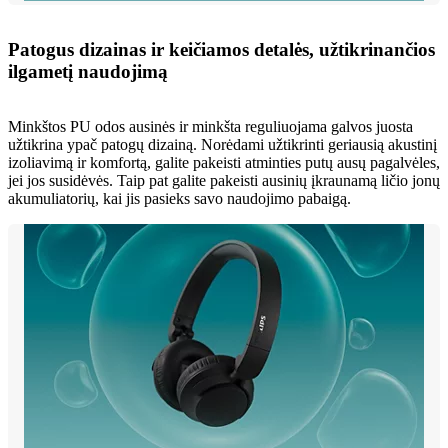
Patogus dizainas ir keičiamos detalės, užtikrinančios
ilgametį naudojimą
Minkštos PU odos ausinės ir minkšta reguliuojama galvos juosta
užtikrina ypač patogų dizainą. Norėdami užtikrinti geriausią akustinį
izoliavimą ir komfortą, galite pakeisti atminties putų ausų pagalvėles,
jei jos susidėvės. Taip pat galite pakeisti ausinių įkraunamą ličio jonų
akumuliatorių, kai jis pasieks savo naudojimo pabaigą.