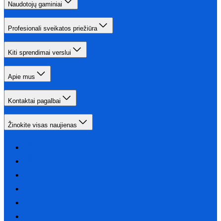
Naudotojų gaminiai
Profesionali sveikatos priežiūra
Kiti sprendimai verslui
Apie mus
Kontaktai pagalbai
Žinokite visas naujienas