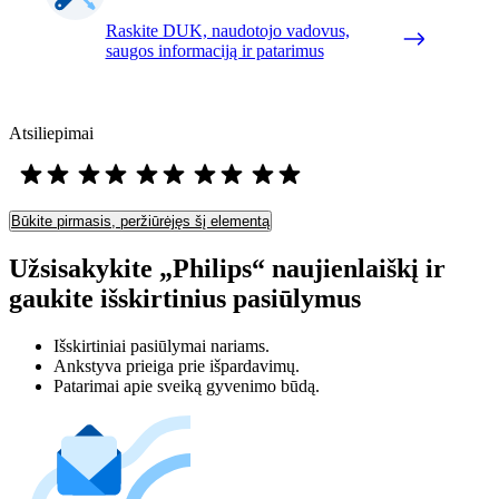
Raskite DUK, naudotojo vadovus,
saugos informaciją ir patarimus
Atsiliepimai
Būkite pirmasis, peržiūrėjęs šį elementą
Užsisakykite „Philips“ naujienlaiškį ir
gaukite išskirtinius pasiūlymus
Išskirtiniai pasiūlymai nariams.
Ankstyva prieiga prie išpardavimų.
Patarimai apie sveiką gyvenimo būdą.