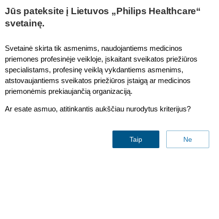
This page is also available in
United States (English)
Jūs pateksite į Lietuvos „Philips Healthcare“
svetainę.
Svetainė skirta tik asmenims, naudojantiems medicinos
priemones profesinėje veikloje, įskaitant sveikatos priežiūros
specialistams, profesinę veiklą vykdantiems asmenims,
atstovaujantiems sveikatos priežiūros įstaigą ar medicinos
priemonėmis prekiaujančią organizaciją.
Ar esate asmuo, atitinkantis aukščiau nurodytus kriterijus?
Percutaneous coronary
Taip
Ne
intervention