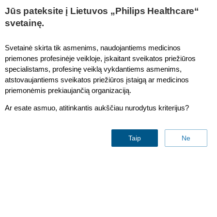
This page is also available in
United States (English)
Jūs pateksite į Lietuvos „Philips Healthcare“
svetainę.
Svetainė skirta tik asmenims, naudojantiems medicinos
priemones profesinėje veikloje, įskaitant sveikatos priežiūros
specialistams, profesinę veiklą vykdantiems asmenims,
Serving the community
atstovaujantiems sveikatos priežiūros įstaigą ar medicinos
priemonėmis prekiaujančią organizaciją.
with confidence at South
Ar esate asmuo, atitinkantis aukščiau nurodytus kriterijus?
West Radiology
Taip
Ne
By
Philips
∙ Featuring Matthew Tran | Sept, 2023 | 2:25 min
Radiology
Magnetic resonance
Upgrades
Video