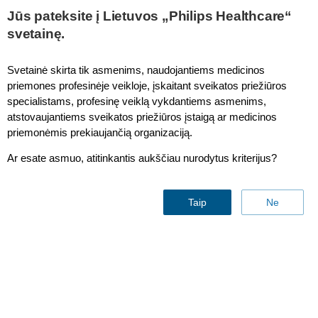
Jūs pateksite į Lietuvos „Philips Healthcare“
svetainę.
SmartCT Angio
Svetainė skirta tik asmenims, naudojantiems medicinos
priemones profesinėje veikloje, įskaitant sveikatos priežiūros
specialistams, profesinę veiklą vykdantiems asmenims,
atstovaujantiems sveikatos priežiūros įstaigą ar medicinos
priemonėmis prekiaujančią organizaciją.
Ar esate asmuo, atitinkantis aukščiau nurodytus kriterijus?
Taip
Ne