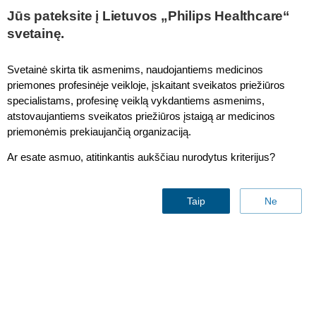
This page is also available in
United States (English)
Jūs pateksite į Lietuvos „Philips Healthcare“
svetainę.
Svetainė skirta tik asmenims, naudojantiems medicinos
priemones profesinėje veikloje, įskaitant sveikatos priežiūros
specialistams, profesinę veiklą vykdantiems asmenims,
atstovaujantiems sveikatos priežiūros įstaigą ar medicinos
priemonėmis prekiaujančią organizaciją.
Ar esate asmuo, atitinkantis aukščiau nurodytus kriterijus?
All fetal monitoring
Taip
Ne
supplies
Susisiekite su mumis