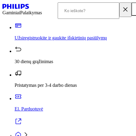
Gaminiai
Palaikymas
Užsiregistruokite ir gaukite išskirtinių pasiūlymų
30 dienų grąžinimas
Pristatymas per 3-4 darbo dienas
El. Parduotuvė