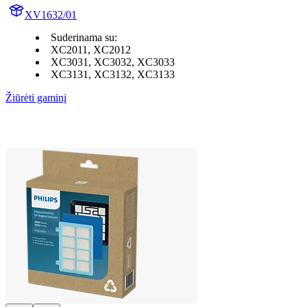
XV1632/01
Suderinama su:
XC2011, XC2012
XC3031, XC3032, XC3033
XC3131, XC3132, XC3133
Žiūrėti gaminį