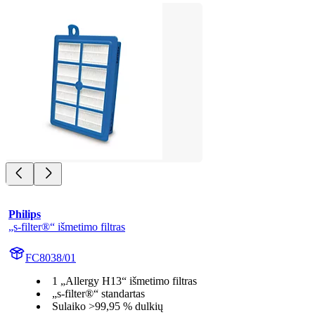
Philips
„s-filter®“ išmetimo filtras
FC8038/01
1 „Allergy H13“ išmetimo filtras
„s-filter®“ standartas
Sulaiko >99,95 % dulkių