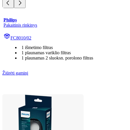
Philips
Pakaitinis rinkinys
FC8010/02
1 išmetimo filtras
1 plaunamas variklio filtras
1 plaunamas 2 sluoksn. porolono filtras
Žiūrėti gaminį