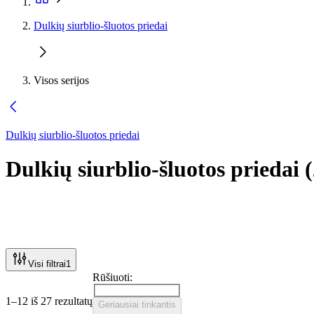
Dulkių siurblio-šluotos priedai
Visos serijos
Dulkių siurblio-šluotos priedai
Dulkių siurblio-šluotos priedai
(
Visi filtrai
1
Rūšiuoti:
1–12 iš 27 rezultatų
Geriausiai tinkantis