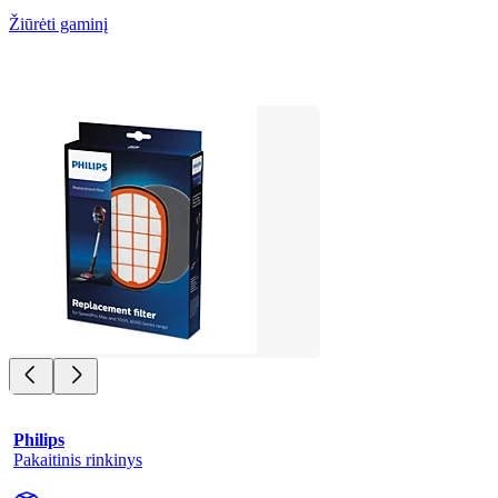
Žiūrėti gaminį
Philips
Pakaitinis rinkinys