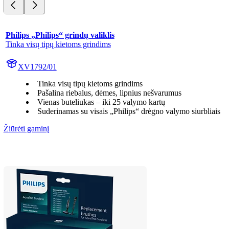
Philips „Philips“ grindų valiklis
Tinka visų tipų kietoms grindims
XV1792/01
Tinka visų tipų kietoms grindims
Pašalina riebalus, dėmes, lipnius nešvarumus
Vienas buteliukas – iki 25 valymo kartų
Suderinamas su visais „Philips“ drėgno valymo siurbliais
Žiūrėti gaminį