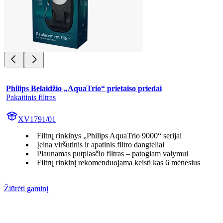
Philips Belaidžio „AquaTrio“ prietaiso priedai
Pakaitinis filtras
XV1791/01
Filtrų rinkinys „Philips AquaTrio 9000“ serijai
Įeina viršutinis ir apatinis filtro dangteliai
Plaunamas putplasčio filtras – patogiam valymui
Filtrų rinkinį rekomenduojama keisti kas 6 mėnesius
Žiūrėti gaminį