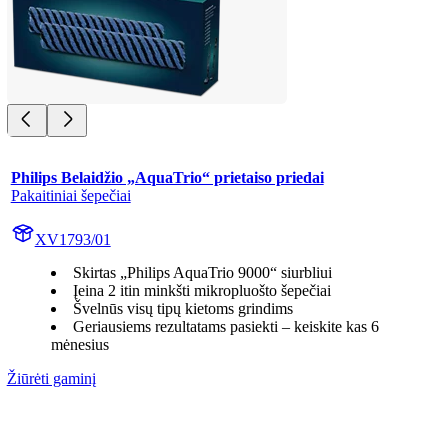
Philips Belaidžio „AquaTrio“ prietaiso priedai
Pakaitiniai šepečiai
XV1793/01
Skirtas „Philips AquaTrio 9000“ siurbliui
Įeina 2 itin minkšti mikropluošto šepečiai
Švelnūs visų tipų kietoms grindims
Geriausiems rezultatams pasiekti – keiskite kas 6
mėnesius
Žiūrėti gaminį