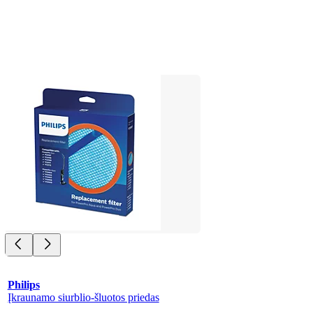
Philips
Įkraunamo siurblio-šluotos priedas