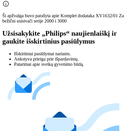
Ši apžvalga buvo parašyta apie Komplet dodataka XV1632/01 Za
bežični usisivači serije 2000 i 3000
Užsisakykite „Philips“ naujienlaiškį ir
gaukite išskirtinius pasiūlymus
Išskirtiniai pasiūlymai nariams.
Ankstyva prieiga prie išpardavimų.
Patarimai apie sveiką gyvenimo būdą.