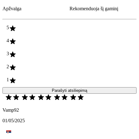
Apžvalga
Rekomenduoja šį gaminį
5
4
3
2
1
Parašyti atsiliepimą
Vamp92
01/05/2025