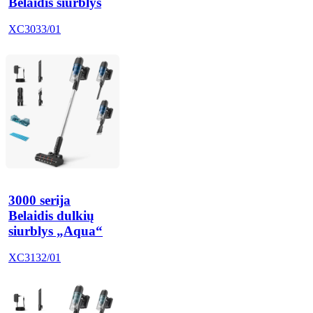
Belaidis siurblys
XC3033/01
3000 serija
Belaidis dulkių
siurblys „Aqua“
XC3132/01