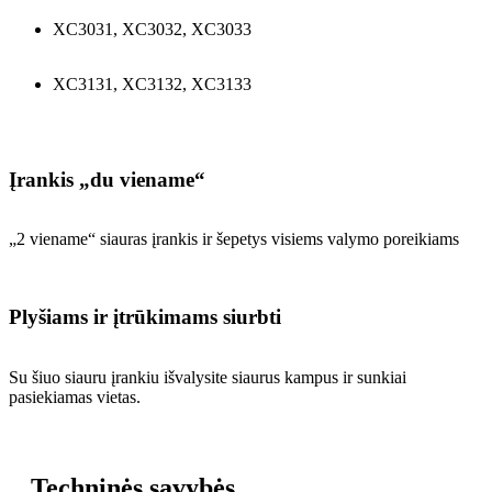
XC3031, XC3032, XC3033
XC3131, XC3132, XC3133
Įrankis „du viename“
„2 viename“ siauras įrankis ir šepetys visiems valymo poreikiams
Plyšiams ir įtrūkimams siurbti
Su šiuo siauru įrankiu išvalysite siaurus kampus ir sunkiai
pasiekiamas vietas.
Techninės savybės