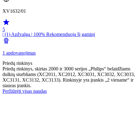
XV1632/01
5
| (1)
Apžvalga
| 100% Rekomenduoja šį gaminį
1 apdovanojimas
Priedų rinkinys
Priedų rinkinys, skirtas 2000 ir 3000 serijos „Philips“ belaidžiams
dulkių siurbliams (XC2011, XC2012, XC3031, XC3032, XC3033,
XC3131, XC3132, XC3133). Rinkinyje yra įrankis „2 viename“ ir
siauras įrankis.
Peržiūrėti visas naudas