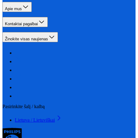
Apie mus
Kontaktai pagalbai
Žinokite visas naujienas
Pasirinkite šalį / kalbą
Lietuva / Lietuviškai