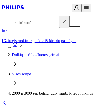
Užsiregistruokite ir gaukite išskirtinių pasiūlymų
3
Dulkių siurblio-šluotos priedai
Visos serijos
2000 ir 3000 ser. belaid. dulk. siurb. Priedų rinkinys