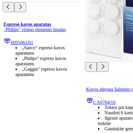
Espreso kavos aparatas
„Philips“ virimo elemento tepalas
HD5061/01
„Saeco“ espreso kavos
aparatams
„Philips“ espreso kavos
aparatams
„Gaggia“ espreso kavos
aparatams
Kavos aliejaus šalinimo t
CA6704/10
Tokios pat ka
Naudoti 6 kart
Ilgesnė aparat
trukmė
Gaminkite gere