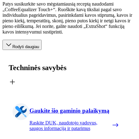
Patys susikurkite savo mėgstamiausią receptą naudodami
„CoffeeEqualizer Touch+“. Ruoškite kavą tiksliai pagal savo
individualius pageidavimus, pasirinkdami kavos stiprumą, kavos ir
pieno kiekį, temperatūrą, skonį, pieno putos kiekį ir netgi kavos ir
pieno eiliškumą. Jei norite, galite naudoti „ExtraShot“ funkciją
kavos intensyvumui sustiprinti.
Rodyti daugiau
Techninės savybės
Gaukite šio gaminio palaikymą
Raskite DUK, naudotojo vadovus,
saugos informaciją ir patarimus