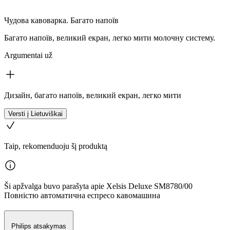
Чудова кавоварка. Багато напоїв
Багато напоїв, великий екран, легко мити молочну систему.
Argumentai už
Дизайн, багато напоїв, великий екран, легко мити
Versti į Lietuviškai
Taip, rekomenduoju šį produktą
Ši apžvalga buvo parašyta apie Xelsis Deluxe SM8780/00
Повністю автоматична еспресо кавомашина
Philips atsakymas