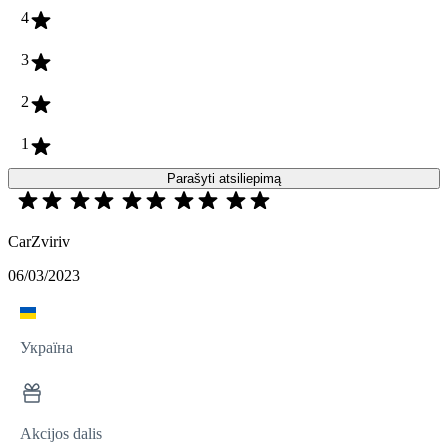
4
3
2
1
Parašyti atsiliepimą
CarZviriv
06/03/2023
Україна
Akcijos dalis