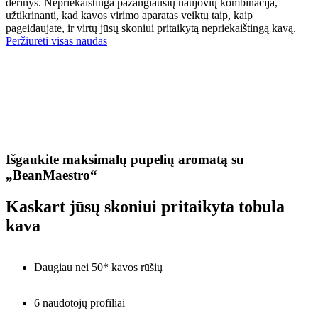
derinys. Nepriekaištinga pažangiausių naujovių kombinacija,
užtikrinanti, kad kavos virimo aparatas veiktų taip, kaip
pageidaujate, ir virtų jūsų skoniui pritaikytą nepriekaištingą kavą.
Peržiūrėti visas naudas
Išgaukite maksimalų pupelių aromatą su
„BeanMaestro“
Kaskart jūsų skoniui pritaikyta tobula
kava
Daugiau nei 50* kavos rūšių
6 naudotojų profiliai