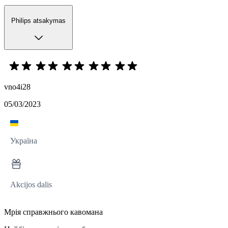
Philips atsakymas
vno4i28
05/03/2023
Україна
Akcijos dalis
Мрія справжнього кавомана