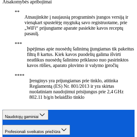
Atsakomybės apribojimai
Atnaujinkite į naujausią programinės įrangos versiją ir
vienąkart spustelėję mygtuką savo registruotame, prie
„WiFi“ prijungtame aparate pasiekite kavos receptų
pasaulį.
Įspėjimas apie nuosėdų šalinimą įjungiamas tik pakeitus
filtrą 8 kartus. Kiek kavos puodelių galima išvirti
neatlikus nuosėdų šalinimo priklauso nuo pasirinktos
kavos rūšies, aparato plovimo ir valymo įpročių
Įrenginys yra prijungiamas prie tinklo, atitinka
Reglamentą (ES) Nr. 801/2013 ir yra skirtas
nuolatiniam naudojimui prisijungus prie 2,4 GHz
802.11 b/g/n belaidžio tinklo
Naudotojų gaminiai
Profesionali sveikatos priežiūra