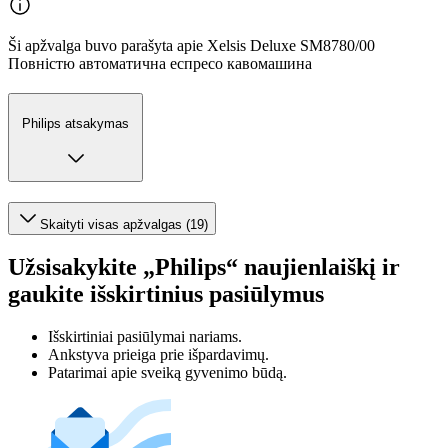
Ši apžvalga buvo parašyta apie Xelsis Deluxe SM8780/00
Повністю автоматична еспресо кавомашина
Philips atsakymas
Skaityti visas apžvalgas (19)
Užsisakykite „Philips“ naujienlaiškį ir
gaukite išskirtinius pasiūlymus
Išskirtiniai pasiūlymai nariams.
Ankstyva prieiga prie išpardavimų.
Patarimai apie sveiką gyvenimo būdą.