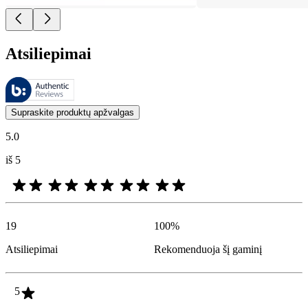
Atsiliepimai
Šiuos atsiliepimus tvarko „Bazaarvoice“ ir jie atitinka „Bazaarvoice“
Klientų nuomonės, pateikiamos kaip produktų ir žvaigždučių įvertinimai
Supraskite produktų apžvalgas
5.0
iš 5
19
100
%
Atsiliepimai
Rekomenduoja šį gaminį
5