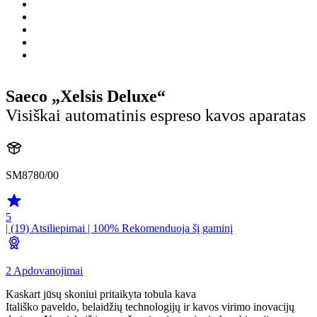
Saeco „Xelsis Deluxe“
Visiškai automatinis espreso kavos aparatas
SM8780/00
5
| (19)
Atsiliepimai
| 100% Rekomenduoja šį gaminį
2 Apdovanojimai
Kaskart jūsų skoniui pritaikyta tobula kava
Itališko paveldo, belaidžių technologijų ir kavos virimo inovacijų