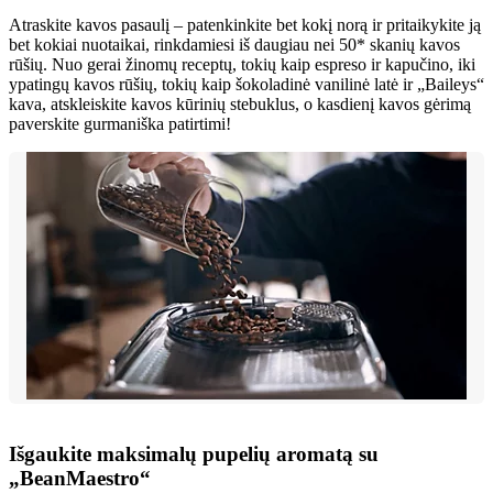
Atraskite kavos pasaulį – patenkinkite bet kokį norą ir pritaikykite ją
bet kokiai nuotaikai, rinkdamiesi iš daugiau nei 50* skanių kavos
rūšių. Nuo gerai žinomų receptų, tokių kaip espreso ir kapučino, iki
ypatingų kavos rūšių, tokių kaip šokoladinė vanilinė latė ir „Baileys“
kava, atskleiskite kavos kūrinių stebuklus, o kasdienį kavos gėrimą
paverskite gurmaniška patirtimi!
Išgaukite maksimalų pupelių aromatą su
„BeanMaestro“