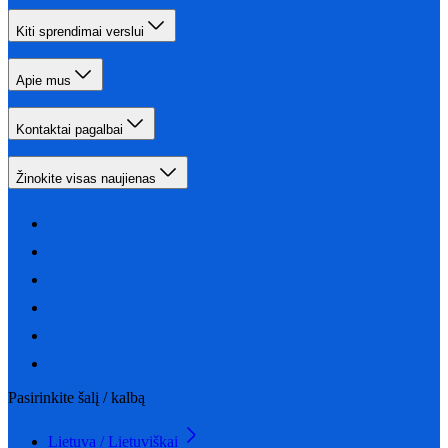
Kiti sprendimai verslui
Apie mus
Kontaktai pagalbai
Žinokite visas naujienas
Pasirinkite šalį / kalbą
Lietuva / Lietuviškai