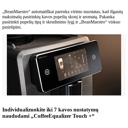
„BeanMaestro“ automatiškai parenka virimo nuostatas, kad išgautų
maksimalų pasirinktų kavos pupelių skonį ir aromatą. Pakanka
pasirinkti pupelių tipą ir skrudinimo lygį ir „BeanMaestro“ viskuo
pasirūpins.
Individualizuokite iki 7 kavos nustatymų
naudodami „CoffeeEqualizer Touch +“