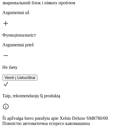
зварювальний блок і ніяких проблем
Argumentai už
Функціональніст
Argumentai prieš
Не бачу
Versti į Lietuviškai
Taip, rekomenduoju šį produktą
Ši apžvalga buvo parašyta apie Xelsis Deluxe SM8780/00
Повністю автоматична еспресо кавомашина