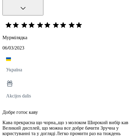
Мурмілядка
06/03/2023
Україна
Akcijos dalis
Добре готоє каву
Кава прекрасна що чорна,,що з молоком Широкий вибір кав
Великий дисплей, що можна все добре бачити Зручна у
користуванні та у догляді Легко промити раз на тиждень