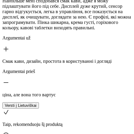
Найбільше мені сподобався смак кави, адже я можу
підлаштувати його під себе. Дисплей дуже крутий, сенсор
гарно відгукується, легка в управління, все показується на
дисплеї, як очищувати, доглядати за нею. Є профілі, які можна
запрограмувати. Пінка шикарна, крема густі, горіхового
кольору, кавові таблетки виходять правильні.
Argumentai už
Смак кави, дизайн, простота в користуванні і догляді
Argumentai prieš
ціна, але вона того вартує
Versti į Lietuviškai
Taip, rekomenduoju šį produktą