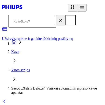
Užsiregistruokite ir gaukite išskirtinių pasiūlymų
3
Kava
Visos serijos
Saeco „Xelsis Deluxe“ Visiškai automatinis espreso kavos
aparatas