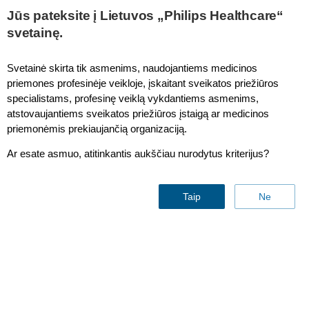
This page is also available in
United States (English)
Jūs pateksite į Lietuvos „Philips Healthcare“
svetainę.
Svetainė skirta tik asmenims, naudojantiems medicinos
priemones profesinėje veikloje, įskaitant sveikatos priežiūros
Smart Pulse fetal monitoring technology
specialistams, profesinę veiklą vykdantiems asmenims,
atstovaujantiems sveikatos priežiūros įstaigą ar medicinos
priemonėmis prekiaujančią organizaciją.
Ar esate asmuo, atitinkantis aukščiau nurodytus kriterijus?
Taip
Ne
Philips Smart Pulse
Technology