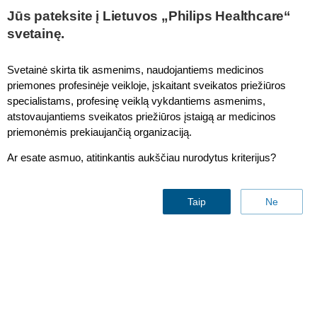
Jūs pateksite į Lietuvos „Philips Healthcare“
svetainę.
Magnetic Resonance
Svetainė skirta tik asmenims, naudojantiems medicinos
priemones profesinėje veikloje, įskaitant sveikatos priežiūros
specialistams, profesinę veiklą vykdantiems asmenims,
atstovaujantiems sveikatos priežiūros įstaigą ar medicinos
priemonėmis prekiaujančią organizaciją.
Ar esate asmuo, atitinkantis aukščiau nurodytus kriterijus?
Taip
Ne