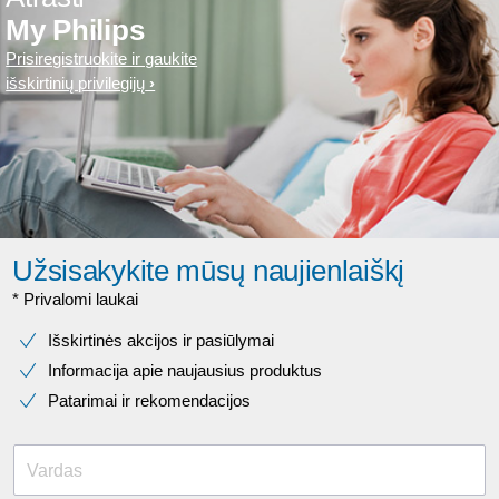
My Philips
Prisiregistruokite ir gaukite
išskirtinių privilegijų
Užsisakykite mūsų naujienlaiškį
* Privalomi laukai​
Išskirtinės akcijos ir pasiūlymai
Informacija apie naujausius produktus
Patarimai ir rekomendacijos
Vardas