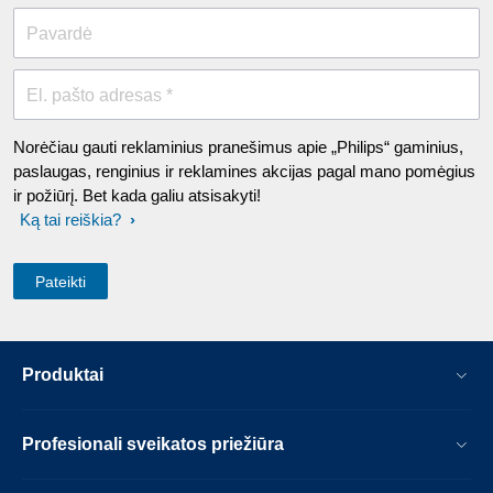
Pavardė
El. pašto adresas *
Norėčiau gauti reklaminius pranešimus apie „Philips“ gaminius,
paslaugas, renginius ir reklamines akcijas pagal mano pomėgius
ir požiūrį. Bet kada galiu atsisakyti!
Ką tai reiškia?
Produktai
Profesionali sveikatos priežiūra