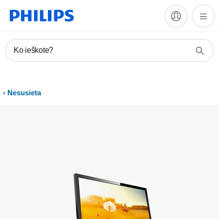
Vadovai ir dokumentacija
Ko ieškote?
Nesusieta