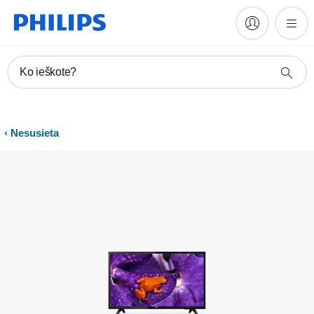
Vadovai ir dokumentacija
Ko ieškote?
Nesusieta