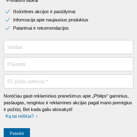
* Privalomi laukai​
Išskirtinės akcijos ir pasiūlymai
Informacija apie naujausius produktus
Patarimai ir rekomendacijos
Vardas
Pavardė
El. pašto adresas *
Norėčiau gauti reklaminius pranešimus apie „Philips“ gaminius,
paslaugas, renginius ir reklamines akcijas pagal mano pomėgius
ir požiūrį. Bet kada galiu atsisakyti!
Ką tai reiškia?