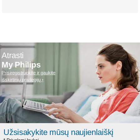
Atrasti
My Philips
Prisiregistruokite ir gaukite
išskirtinių privilegijų
Užsisakykite mūsų naujienlaiškį