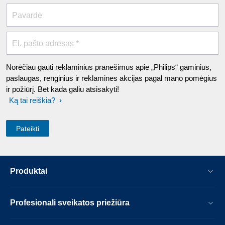
Pavardė
El. pašto adresas *
Norėčiau gauti reklaminius pranešimus apie „Philips“ gaminius,
paslaugas, renginius ir reklamines akcijas pagal mano pomėgius
ir požiūrį. Bet kada galiu atsisakyti!
Ką tai reiškia?
Produktai
Profesionali sveikatos priežiūra