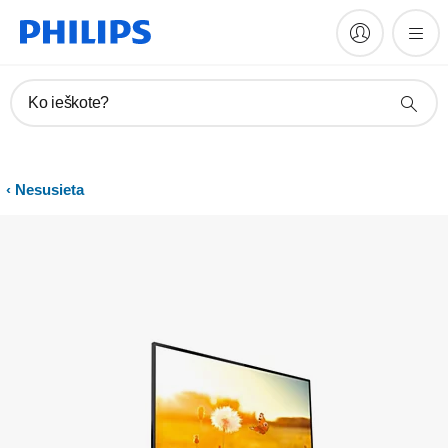
Vadovai ir dokumentacija
Ko ieškote?
Nesusieta