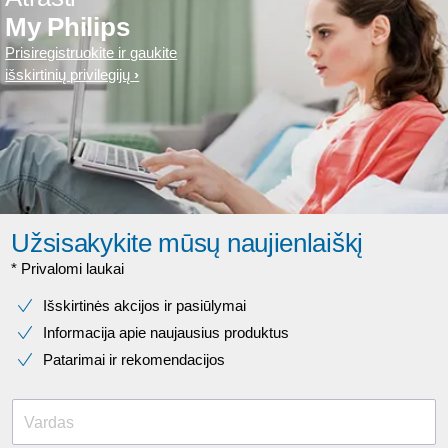
My Philips
Prisiregistruokite ir gaukite
išskirtinių privilegijų
Užsisakykite mūsų naujienlaiškį
* Privalomi laukai​
Išskirtinės akcijos ir pasiūlymai
Informacija apie naujausius produktus
Patarimai ir rekomendacijos
Vardas