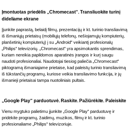
Įmontuotas priedėlis „Chromecast“. Transliuokite turinį
dideliame ekrane
Įjunkite paprastą, belaidį filmų, prezentacijų ir kt. turinio transliavimą
iš išmaniųjų prietaisų (mobiliųjų telefonų, nešiojamųjų kompiuterių,
planšetinių kompiuterių) į su „Android“ veikiantį profesionalų
„Philips“ televizorių. „Chromecast“ yra apsimokantis sprendimas,
kuriam nereikia papildomos aparatinės įrangos ir kurį saugu
naudoti profesionaliai. Naudotojai tiesiog paliečia „Chromecast“
piktogramą išmaniajame prietaise, kad paleistų turinio transliavimą
iš tūkstančių programų, kuriose veikia transliavimo funkcija, ir jų
išmanieji prietaisai tampa nuotoliniais pultais.
„Google Play“ parduotuvė. Raskite. Pažiūrėkite. Paleiskite
Vienu mygtuko palietimu įjunkite „Google Play“ parduotuvę ir
pridėkite programų, žaidimų, muzikos, filmų ir kt. turinio
profesionaliame „Philips“ televizoriuje.