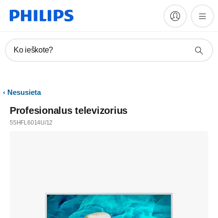
Ko ieškote?
Nesusieta
Profesionalus televizorius
55HFL6014U/12