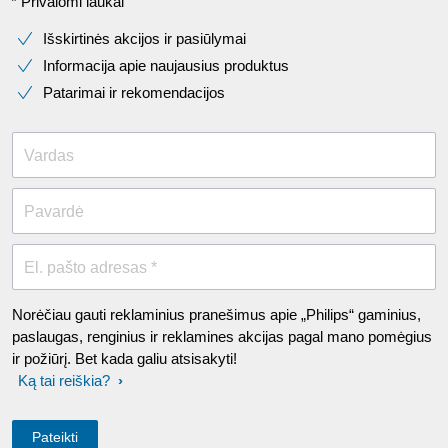
* Privalomi laukai​
Išskirtinės akcijos ir pasiūlymai
Informacija apie naujausius produktus
Patarimai ir rekomendacijos
Vardas
Pavardė
El. pašto adresas *
Norėčiau gauti reklaminius pranešimus apie „Philips“ gaminius,
paslaugas, renginius ir reklamines akcijas pagal mano pomėgius
ir požiūrį. Bet kada galiu atsisakyti!
Ką tai reiškia?