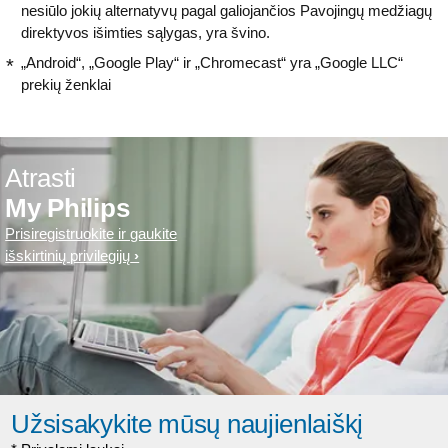
nesiūlo jokių alternatyvų pagal galiojančios Pavojingų medžiagų
direktyvos išimties sąlygas, yra švino.
„Android“, „Google Play“ ir „Chromecast“ yra „Google LLC“
prekių ženklai
Atrasti
My Philips
Prisiregistruokite ir gaukite
išskirtinių privilegijų
Užsisakykite mūsų naujienlaiškį