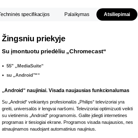
Techninės specifikacijos
Palaikymas
Atsiliepimai
Žingsniu priekyje
Su įmontuotu priedėliu „Chromecast“
55" „MediaSuite“
su „Android™“
„Android“ naujiniai. Visada naujausias funkcionalumas
Su „Android“ veikiantys profesionalūs „Philips“ televizoriai yra
greiti, universalūs ir lengvai naršomi. Televizoriai optimizuoti veikti
su vietinėmis „Android“ programomis. Galite įdiegti internetines
programas ir tiesiogiai ekrane. Programos visada naujausios, nes
atnaujinamos naudojant automatinius naujinius.