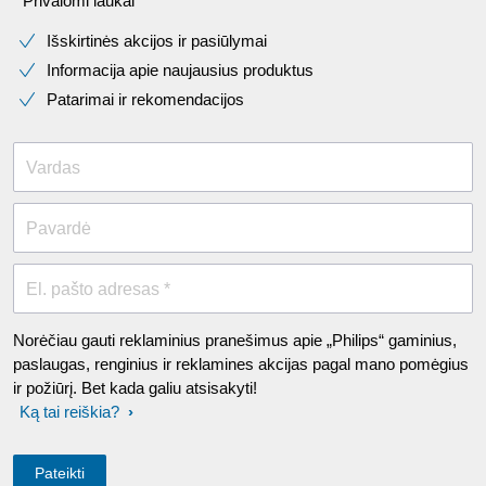
* Privalomi laukai​
Išskirtinės akcijos ir pasiūlymai
Informacija apie naujausius produktus
Patarimai ir rekomendacijos
Vardas
Pavardė
El. pašto adresas *
Norėčiau gauti reklaminius pranešimus apie „Philips“ gaminius,
paslaugas, renginius ir reklamines akcijas pagal mano pomėgius
ir požiūrį. Bet kada galiu atsisakyti!
Ką tai reiškia?