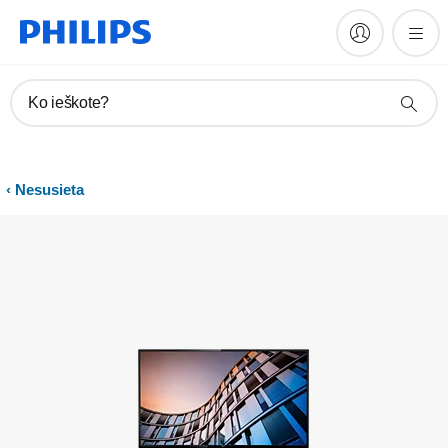
Vadovai ir dokumentacija
Ko ieškote?
Nesusieta