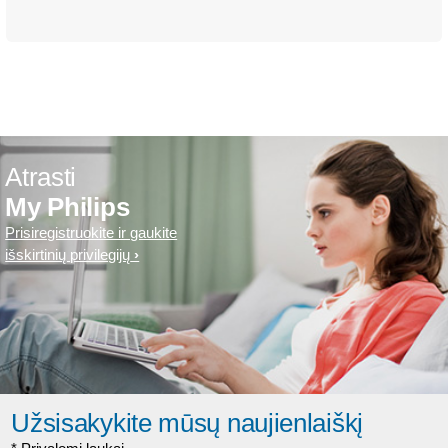
Atrasti
My Philips
Prisiregistruokite ir gaukite
išskirtinių privilegijų
Užsisakykite mūsų naujienlaiškį