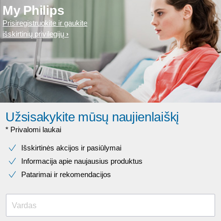
My Philips
Prisiregistruokite ir gaukite
išskirtinių privilegijų
Užsisakykite mūsų naujienlaiškį
* Privalomi laukai​
Išskirtinės akcijos ir pasiūlymai
Informacija apie naujausius produktus
Patarimai ir rekomendacijos
Vardas