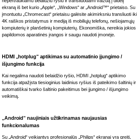
nepertraukiamu belaidžiu ryšiu ir transliuodami vaizdą į didelį
ekraną iš bet kurio „Apple“, „Windows“ ar „Android™“ prietaiso. Su
įmontuotu „Chromecast“ prietaisu galėsite akimirksniu transliuoti iki
4K raiškos pristatymus ir mediją iš mobiliųjų telefonų, nešiojamųjų
kompiuterių ir planšetinių kompiuterių. Ekonomiška, nereikia jokios
papildomos aparatinės įrangos ir saugu naudoti įmonėje.
HDMI „hotplug“ aptikimas su automatinio įjungimo /
išjungimo funkcija
Kai negalima naudoti belaidžio ryšio, HDMI „hotplug“ aptikimo
funkcija atpažįsta tiesioginius laidinius ryšius iš pateikimo šaltinių ir
automatiškai tvarko šaltinio pakeitimus bei įjungimo / išjungimo
veikimą.
„Android“ naujiniais užtikrinamas naujausias
funkcionalumas
Su „Android“ veikiantys profesionalūs „Philips“ ekranai yra greiti,