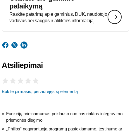
palaikymą
Raskite patarimų apie gaminius, DUK, naudotojo
vadovus bei saugos ir atitikties informaciją.
Atsiliepimai
Būkite pirmasis, peržiūrėjęs šį elementą
Funkcijų prieinamumas priklauso nuo pasirinktos integravimo
priemonės diegimo.
„Philips“ negarantuoja programų pasiekiamumo, tęstinumo ar