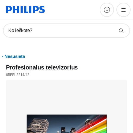
Ko ieškote?
Nesusieta
Profesionalus televizorius
65BFL2214/12