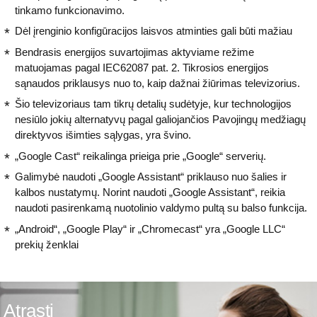
tinkamo funkcionavimo.
Dėl įrenginio konfigūracijos laisvos atminties gali būti mažiau
Bendrasis energijos suvartojimas aktyviame režime
matuojamas pagal IEC62087 pat. 2. Tikrosios energijos
sąnaudos priklausys nuo to, kaip dažnai žiūrimas televizorius.
Šio televizoriaus tam tikrų detalių sudėtyje, kur technologijos
nesiūlo jokių alternatyvų pagal galiojančios Pavojingų medžiagų
direktyvos išimties sąlygas, yra švino.
„Google Cast“ reikalinga prieiga prie „Google“ serverių.
Galimybė naudoti „Google Assistant“ priklauso nuo šalies ir
kalbos nustatymų. Norint naudoti „Google Assistant“, reikia
naudoti pasirenkamą nuotolinio valdymo pultą su balso funkcija.
„Android“, „Google Play“ ir „Chromecast“ yra „Google LLC“
prekių ženklai
Atrasti