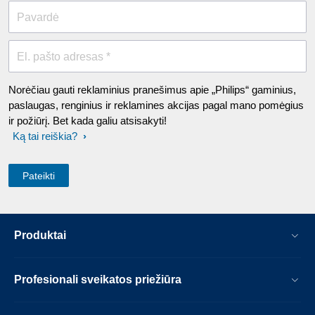
Pavardė
El. pašto adresas *
Norėčiau gauti reklaminius pranešimus apie „Philips“ gaminius,
paslaugas, renginius ir reklamines akcijas pagal mano pomėgius
ir požiūrį. Bet kada galiu atsisakyti!
Ką tai reiškia?
Produktai
Profesionali sveikatos priežiūra