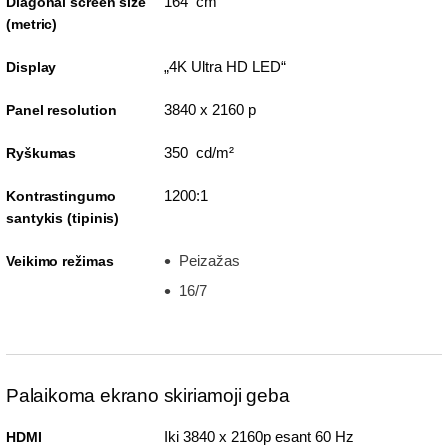
164 cm
Diagonal screen size
(metric)
„4K Ultra HD LED“
Display
3840 x 2160 p
Panel resolution
350 cd/m²
Ryškumas
1200:1
Kontrastingumo
santykis (tipinis)
Peizažas
Veikimo režimas
16/7
Palaikoma ekrano skiriamoji geba
Iki 3840 x 2160p esant 60 Hz
HDMI