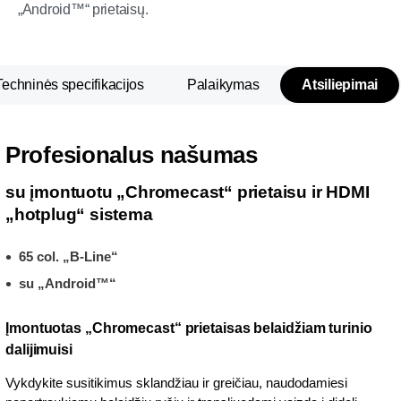
„Android™“ prietaisų.
Techninės specifikacijos
Palaikymas
Atsiliepimai
Profesionalus našumas
su įmontuotu „Chromecast“ prietaisu ir HDMI
„hotplug“ sistema
65 col. „B-Line“
su „Android™“
Įmontuotas „Chromecast“ prietaisas belaidžiam turinio
dalijimuisi
Vykdykite susitikimus sklandžiau ir greičiau, naudodamiesi