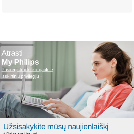
Atrasti
My Philips
Prisiregistruokite ir gaukite
išskirtinių privilegijų
Užsisakykite mūsų naujienlaiškį