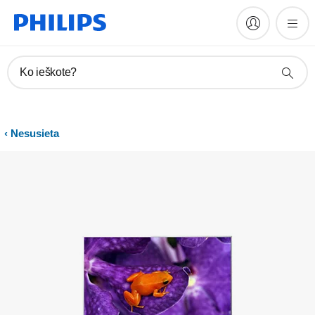
Vadovai ir dokumentacija
Ko ieškote?
Nesusieta