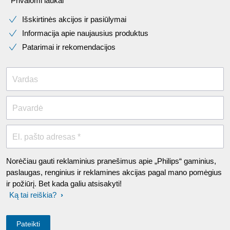
* Privalomi laukai​
Išskirtinės akcijos ir pasiūlymai
Informacija apie naujausius produktus
Patarimai ir rekomendacijos
Vardas
Pavardė
El. pašto adresas *
Norėčiau gauti reklaminius pranešimus apie „Philips“ gaminius,
paslaugas, renginius ir reklamines akcijas pagal mano pomėgius
ir požiūrį. Bet kada galiu atsisakyti!
Ką tai reiškia?