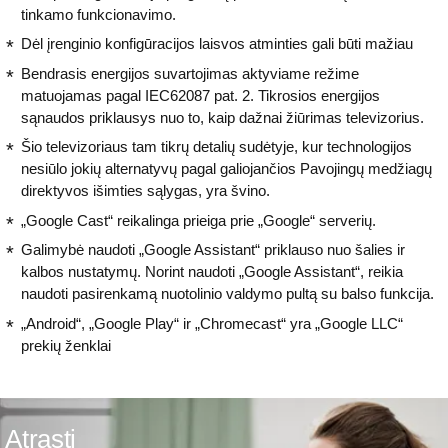
tinkamo funkcionavimo.
Dėl įrenginio konfigūracijos laisvos atminties gali būti mažiau
Bendrasis energijos suvartojimas aktyviame režime
matuojamas pagal IEC62087 pat. 2. Tikrosios energijos
sąnaudos priklausys nuo to, kaip dažnai žiūrimas televizorius.
Šio televizoriaus tam tikrų detalių sudėtyje, kur technologijos
nesiūlo jokių alternatyvų pagal galiojančios Pavojingų medžiagų
direktyvos išimties sąlygas, yra švino.
„Google Cast“ reikalinga prieiga prie „Google“ serverių.
Galimybė naudoti „Google Assistant“ priklauso nuo šalies ir
kalbos nustatymų. Norint naudoti „Google Assistant“, reikia
naudoti pasirenkamą nuotolinio valdymo pultą su balso funkcija.
„Android“, „Google Play“ ir „Chromecast“ yra „Google LLC“
prekių ženklai
Atrasti