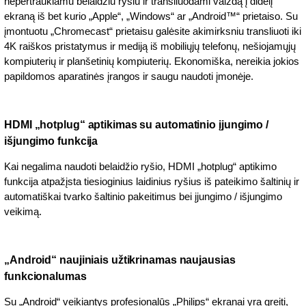
nepertraukiamu belaidžiu ryšiu ir transliuodami vaizdą į didelį
ekraną iš bet kurio „Apple“, „Windows“ ar „Android™“ prietaiso. Su
įmontuotu „Chromecast“ prietaisu galėsite akimirksniu transliuoti iki
4K raiškos pristatymus ir mediją iš mobiliųjų telefonų, nešiojamųjų
kompiuterių ir planšetinių kompiuterių. Ekonomiška, nereikia jokios
papildomos aparatinės įrangos ir saugu naudoti įmonėje.
HDMI „hotplug“ aptikimas su automatinio įjungimo /
išjungimo funkcija
Kai negalima naudoti belaidžio ryšio, HDMI „hotplug“ aptikimo
funkcija atpažįsta tiesioginius laidinius ryšius iš pateikimo šaltinių ir
automatiškai tvarko šaltinio pakeitimus bei įjungimo / išjungimo
veikimą.
„Android“ naujiniais užtikrinamas naujausias
funkcionalumas
Su „Android“ veikiantys profesionalūs „Philips“ ekranai yra greiti,