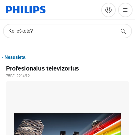
Ko ieškote?
Nesusieta
Profesionalus televizorius
75BFL2214/12