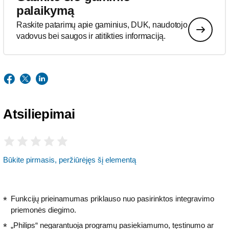
palaikymą
Raskite patarimų apie gaminius, DUK, naudotojo
vadovus bei saugos ir atitikties informaciją.
Atsiliepimai
Būkite pirmasis, peržiūrėjęs šį elementą
Funkcijų prieinamumas priklauso nuo pasirinktos integravimo
priemonės diegimo.
„Philips“ negarantuoja programų pasiekiamumo, tęstinumo ar