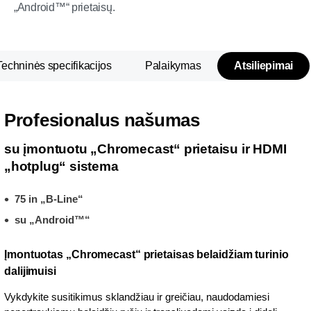
„Android™“ prietaisų.
Techninės specifikacijos
Palaikymas
Atsiliepimai
Profesionalus našumas
su įmontuotu „Chromecast“ prietaisu ir HDMI
„hotplug“ sistema
75 in „B-Line“
su „Android™“
Įmontuotas „Chromecast“ prietaisas belaidžiam turinio
dalijimuisi
Vykdykite susitikimus sklandžiau ir greičiau, naudodamiesi