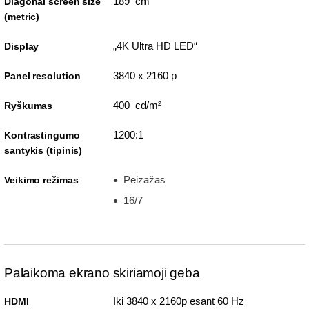
189 cm
Diagonal screen size
(metric)
„4K Ultra HD LED“
Display
3840 x 2160 p
Panel resolution
400 cd/m²
Ryškumas
1200:1
Kontrastingumo
santykis (tipinis)
Peizažas
Veikimo režimas
16/7
Palaikoma ekrano skiriamoji geba
Iki 3840 x 2160p esant 60 Hz
HDMI