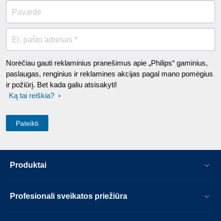
Pavardė
El. pašto adresas *
Norėčiau gauti reklaminius pranešimus apie „Philips“ gaminius,
paslaugas, renginius ir reklamines akcijas pagal mano pomėgius
ir požiūrį. Bet kada galiu atsisakyti!
Ką tai reiškia?
Produktai
Profesionali sveikatos priežiūra