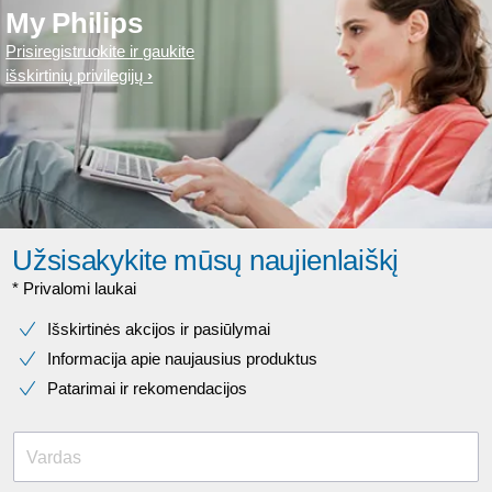
My Philips
Prisiregistruokite ir gaukite
išskirtinių privilegijų
Užsisakykite mūsų naujienlaiškį
* Privalomi laukai​
Išskirtinės akcijos ir pasiūlymai
Informacija apie naujausius produktus
Patarimai ir rekomendacijos
Vardas