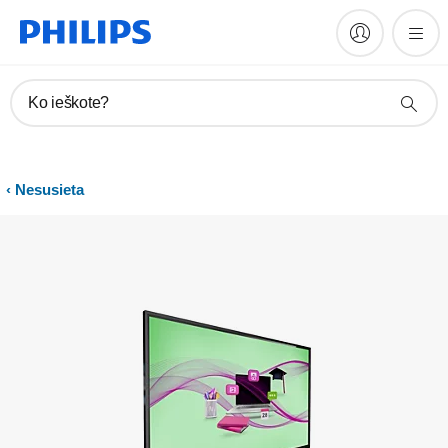
Registruoti gaminį
Ko ieškote?
Nesusieta