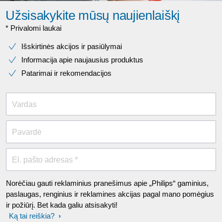
Užsisakykite mūsų naujienlaiškį
* Privalomi laukai​
Išskirtinės akcijos ir pasiūlymai
Informacija apie naujausius produktus
Patarimai ir rekomendacijos
Vardas
Pavardė
El. pašto adresas *
Norėčiau gauti reklaminius pranešimus apie „Philips“ gaminius,
paslaugas, renginius ir reklamines akcijas pagal mano pomėgius
ir požiūrį. Bet kada galiu atsisakyti!
Ką tai reiškia?