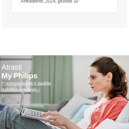
Antradienis, 2024, gruodis 10
Atrasti
My Philips
Prisiregistruokite ir gaukite
išskirtinių privilegijų