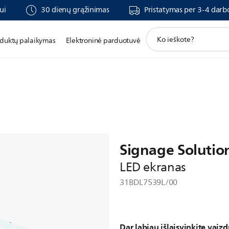
ui
30 dienų grąžinimas
Pristatymas per 3-4 darb
support
duktų palaikymas
Elektroninė parduotuvė
search
icon
Signage Solutio
LED ekranas
31BDL7539L/00
Dar labiau išlaisvinkite vaiz