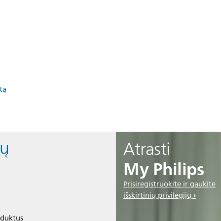
tą
sų
Atrasti
My Philips
Prisiregistruokite ir gaukite
išskirtinių privilegijų
oduktus