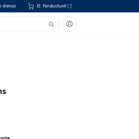
o dienas
El. Parduotuvė
ns
duotę