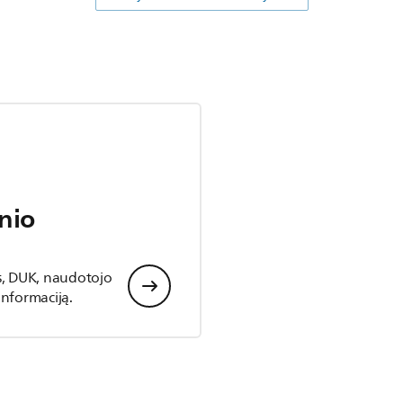
nio
s, DUK, naudotojo
 informaciją.