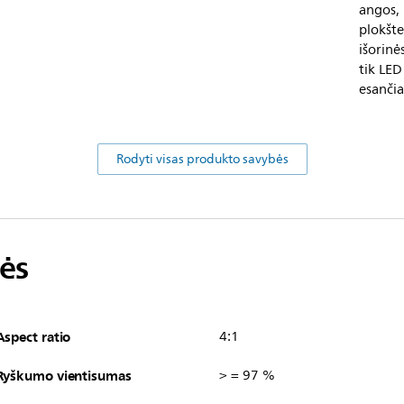
angos, 
plokšte
išorinė
tik LED
esančia
Rodyti visas produkto savybės
ės
Aspect ratio
4:1
Ryškumo vientisumas
> = 97 %