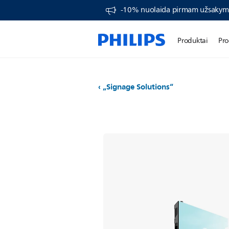
-10% nuolaida pirmam užsakym
Produktai
Pro
„Signage Solutions“