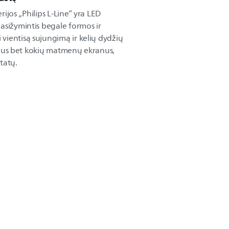
erijos „Philips L-Line“ yra LED
asižymintis begale formos ir
ientisą sujungimą ir kelių dydžių
kalius bet kokių matmenų ekranus,
tatų.