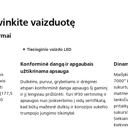
svinkite vaizduotę
rmai
Tiesioginio vaizdo LED
Konforminė dangą ir apgaubais
Dinam
užtikrinama apsauga
is
Maišyki
uos
7000“ L
Dulkėms, purvui, grybeliams ir drėgmei
ti
sukurtu
atspari konforminė danga apsaugo šį gaminį
 (177,5
matmen
ir jį lengviau prižiūrėti. Turi IP30 vertinimą ir
90
lanksči
apsaugos nuo įsiskverbimo į vidų sertifikatą,
pritaik
kad būtų mažesnė dulkių ir korozijos sukelto
sukursi
trumpojo jungimo tikimybė.
Siekia
kiekvie