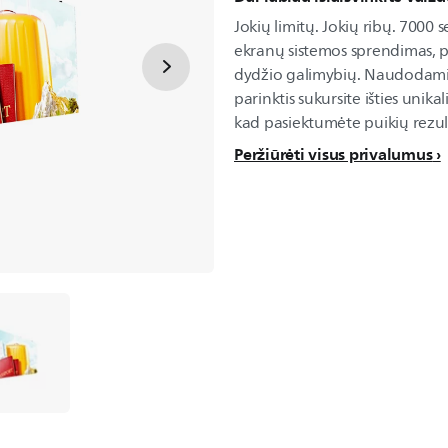
Jokių limitų. Jokių ribų. 7000 s
ekranų sistemos sprendimas, p
dydžio galimybių. Naudodami v
parinktis sukursite išties uni
kad pasiektumėte puikių rezul
Peržiūrėti visus privalumus