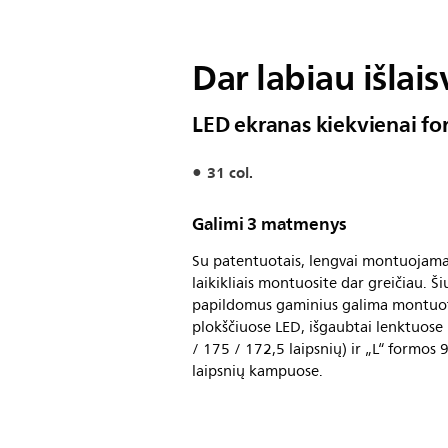
Dar labiau išlai
LED ekranas kiekvienai fo
31 col.
Galimi 3 matmenys
Su patentuotais, lengvai montuojama
laikikliais montuosite dar greičiau. Ši
papildomus gaminius galima montuo
plokščiuose LED, išgaubtai lenktuose
/ 175 / 172,5 laipsnių) ir „L“ formos 
laipsnių kampuose.