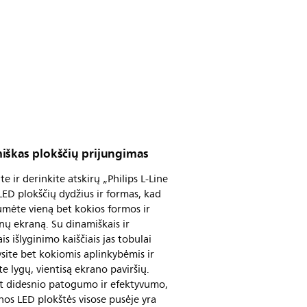
iškas plokščių prijungimas
te ir derinkite atskirų „Philips L-Line
ED plokščių dydžius ir formas, kad
mėte vieną bet kokios formos ir
ų ekraną. Su dinamiškais ir
ais išlyginimo kaiščiais jas tobulai
ysite bet kokiomis aplinkybėmis ir
te lygų, vientisą ekrano paviršių.
nt didesnio patogumo ir efektyvumo,
nos LED plokštės visose pusėje yra