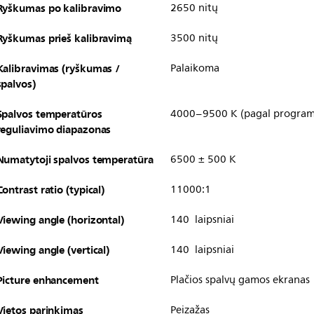
Ryškumas po kalibravimo
2650 nitų
Ryškumas prieš kalibravimą
3500 nitų
Kalibravimas (ryškumas /
Palaikoma
spalvos)
Spalvos temperatūros
4000–9500 K (pagal programi
reguliavimo diapazonas
Numatytoji spalvos temperatūra
6500 ± 500 K
Contrast ratio (typical)
11000:1
Viewing angle (horizontal)
140 laipsniai
Viewing angle (vertical)
140 laipsniai
Picture enhancement
Plačios spalvų gamos ekranas
Vietos parinkimas
Peizažas