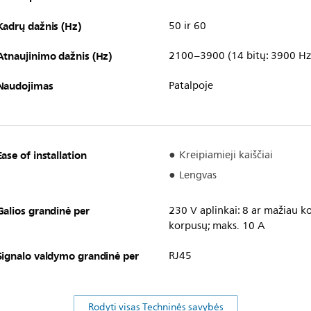
Kadrų dažnis (Hz)
50 ir 60
Atnaujinimo dažnis (Hz)
2100–3900 (14 bitų: 3900 Hz
Naudojimas
Patalpoje
Ease of installation
Kreipiamieji kaiščiai
Lengvas
Galios grandinė per
230 V aplinkai: 8 ar mažiau k
korpusų; maks. 10 A
Signalo valdymo grandinė per
RJ45
Rodyti visas Techninės savybės