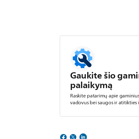
Gaukite šio gami
palaikymą
Raskite patarimų apie gaminiu
vadovus bei saugos ir atitikties