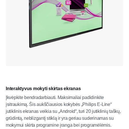
Interaktyvus mokyti skirtas ekranas
Įkvėpkite bendradarbiauti. Maksimaliai padidinkite
įsitraukimą. Šis aukščiausios kokybės „Philips E-Line“
jutiklinis ekranas veikia su „Android“, turi 20 jutiklinių taškų,
grūdintą, neblizgantį stiklą ir yra geriau suderinamas su
mokymui skirta programine įranga bei programėlėmis.