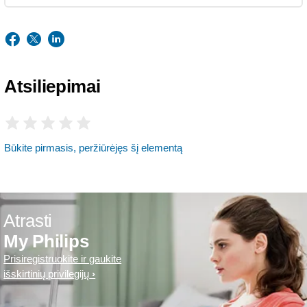
Atsiliepimai
Būkite pirmasis, peržiūrėjęs šį elementą
Atrasti
My Philips
Prisiregistruokite ir gaukite
išskirtinių privilegijų