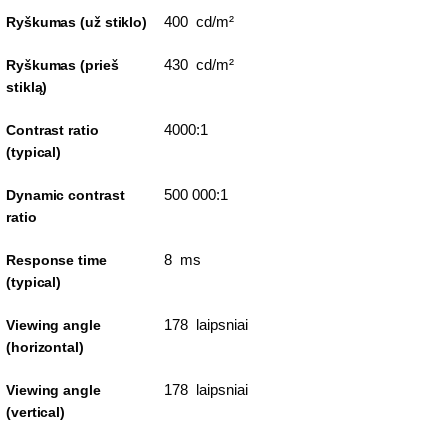
400 cd/m²
Ryškumas (už stiklo)
430 cd/m²
Ryškumas (prieš
stiklą)
4000:1
Contrast ratio
(typical)
500 000:1
Dynamic contrast
ratio
8 ms
Response time
(typical)
178 laipsniai
Viewing angle
(horizontal)
178 laipsniai
Viewing angle
(vertical)