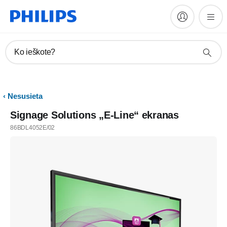
Ko ieškote?
Nesusieta
Signage Solutions „E-Line“ ekranas
86BDL4052E/02