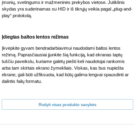
įmonių, svetingumo ir mažmeninės prekybos vietose. Jutiklinis
skydas yra suderinamas su HID ir iš tikrųjų veikia pagal „plug-and-
play“ protokolą.
Įdiegtas baltos lentos režimas
Įkvėpkite gyvam bendradarbiavimui naudodami baltos lentos
režimą. Paprasčiausiai įjunkite šią funkciją, kad ekranas taptų
tuščiu paveikslu, kuriame galėtų piešti keli naudotojai rankomis
arba tam skirtais ekrano žymekliais. Viskas, kas bus nupiešta
ekrane, gali būti užfiksuota, kad būtų galima lengvai spausdinti ar
dalintis failų formatu.
Rodyti visas produkto savybės