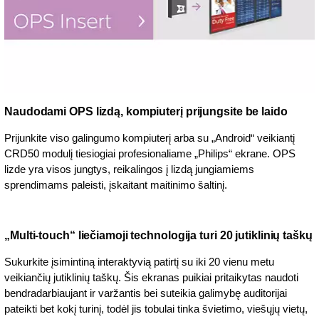
Naudodami OPS lizdą, kompiuterį prijungsite be laido
Prijunkite viso galingumo kompiuterį arba su „Android“ veikiantį
CRD50 modulį tiesiogiai profesionaliame „Philips“ ekrane. OPS
lizde yra visos jungtys, reikalingos į lizdą jungiamiems
sprendimams paleisti, įskaitant maitinimo šaltinį.
„Multi-touch“ liečiamoji technologija turi 20 jutiklinių taškų
Sukurkite įsimintiną interaktyvią patirtį su iki 20 vienu metu
veikiančių jutiklinių taškų. Šis ekranas puikiai pritaikytas naudoti
bendradarbiaujant ir varžantis bei suteikia galimybę auditorijai
pateikti bet kokį turinį, todėl jis tobulai tinka švietimo, viešųjų vietų,