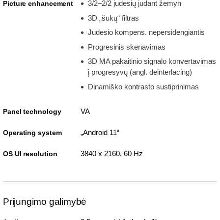
3/2–2/2 judesių judant žemyn
Picture enhancement
3D „šukų“ filtras
Judesio kompens. nepersidengiantis
Progresinis skenavimas
3D MA pakaitinio signalo konvertavimas
į progresyvų (angl. deinterlacing)
Dinamiško kontrasto sustiprinimas
VA
Panel technology
„Android 11“
Operating system
3840 x 2160, 60 Hz
OS UI resolution
Prijungimo galimybė