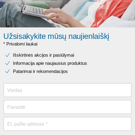
Užsisakykite mūsų naujienlaiškį
* Privalomi laukai​
Išskirtinės akcijos ir pasiūlymai
Informacija apie naujausius produktus
Patarimai ir rekomendacijos
Vardas
Pavardė
El. pašto adresas *