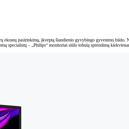
vairų ekranų pasirinkimą, įkvėptą šiandienio gyvybingo gyvenimo būdo.
omų specialistų – „Philips“ monitoriai siūlo tobulą sprendimą kiekvien