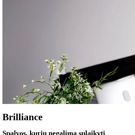
Brilliance
Spalvos, kurių negalima sulaikyti