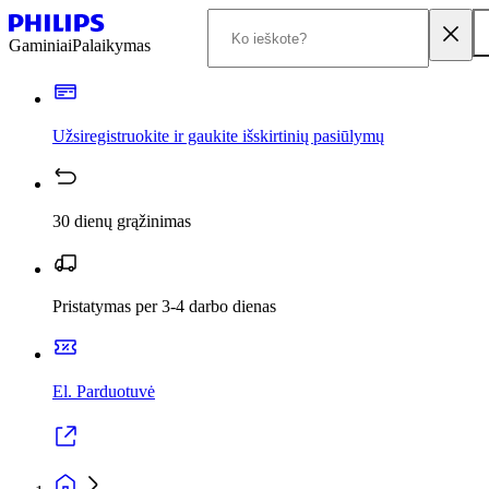
Gaminiai
Palaikymas
Užsiregistruokite ir gaukite išskirtinių pasiūlymų
30 dienų grąžinimas
Pristatymas per 3-4 darbo dienas
El. Parduotuvė