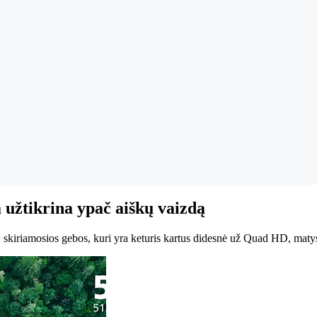
 užtikrina ypač aiškų vaizdą
skiriamosios gebos, kuri yra keturis kartus didesnė už Quad HD, matysit